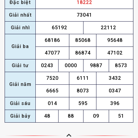
Đặc biệt
18222
Giải nhất
73041
Giải nhì
65192
22112
68186
85068
95648
Giải ba
47077
86874
47102
Giải tư
0243
0000
9887
8573
7520
6111
3432
Giải năm
6665
8073
0347
Giải sáu
014
595
396
Giải bảy
48
88
09
51