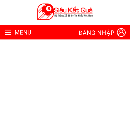
MENU
ĐĂNG NHẬP