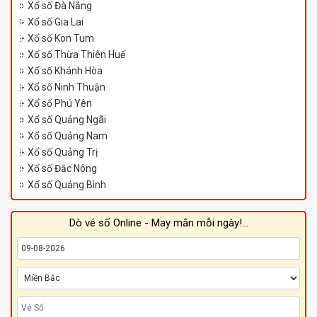
Xổ số Đà Nẵng
Xổ số Gia Lai
Xổ số Kon Tum
Xổ số Thừa Thiên Huế
Xổ số Khánh Hòa
Xổ số Ninh Thuận
Xổ số Phú Yên
Xổ số Quảng Ngãi
Xổ số Quảng Nam
Xổ số Quảng Trị
Xổ số Đắc Nông
Xổ số Quảng Bình
Dò vé số Online - May mắn mỗi ngày!...