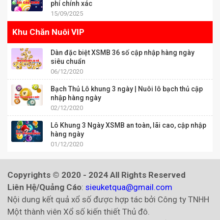
phí chính xác
15/09/2025
Khu Chăn Nuôi VIP
Dàn đặc biệt XSMB 36 số cập nhập hàng ngày
siêu chuẩn
06/12/2020
Bạch Thủ Lô khung 3 ngày | Nuôi lô bạch thủ cập
nhập hàng ngày
02/12/2020
Lô Khung 3 Ngày XSMB an toàn, lãi cao, cập nhập
hàng ngày
01/12/2020
Copyrights © 2020 - 2024 All Rights Reserved
Liên Hệ/Quảng Cáo
:
sieuketqua@gmail.com
Nội dung kết quả xổ số được hợp tác bởi Công ty TNHH
Một thành viên Xổ số kiến thiết Thủ đô.