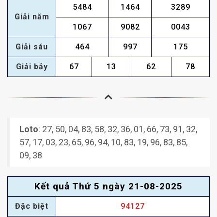
5484
1464
3289
Giải năm
1067
9082
0043
Giải sáu
464
997
175
Giải bảy
67
13
62
78
Loto
:
27
,
50
,
04
,
83
,
58
,
32
,
36
,
01
,
66
,
73
,
91
,
32
,
57
,
17
,
03
,
23
,
65
,
96
,
94
,
10
,
83
,
19
,
96
,
83
,
85
,
09
,
38
Kết quả Thứ 5 ngày 21-08-2025
Đặc biệt
94127