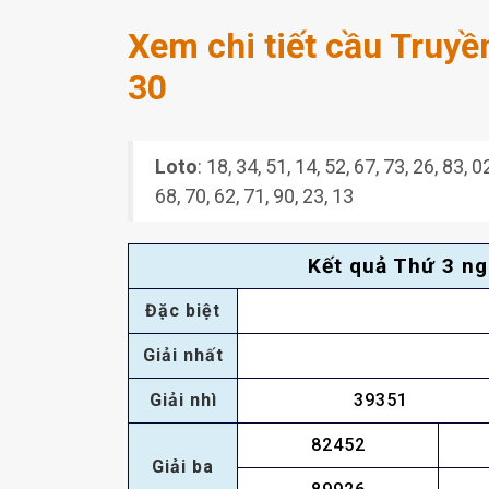
Xem chi tiết cầu Truyề
30
Loto
:
18
,
34
,
51
,
14
,
52
,
67
,
73
,
26
,
83
,
0
68
,
70
,
62
,
71
,
90
,
23
,
13
Kết quả Thứ 3 n
Đặc biệt
Giải nhất
Giải nhì
39351
82452
Giải ba