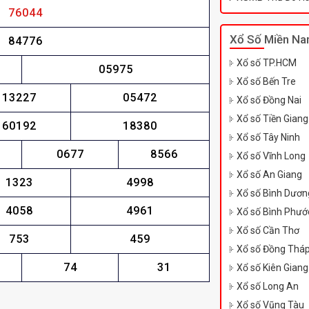
76044
Xổ Số Miền N
84776
Xổ số TP.HCM
05975
Xổ số Bến Tre
13227
05472
Xổ số Đồng Nai
Xổ số Tiền Giang
60192
18380
Xổ số Tây Ninh
0677
8566
Xổ số Vĩnh Long
Xổ số An Giang
1323
4998
Xổ số Bình Dươn
4058
4961
Xổ số Bình Phướ
Xổ số Cần Thơ
753
459
Xổ số Đồng Thá
74
31
Xổ số Kiên Giang
Xổ số Long An
Xổ số Vũng Tàu