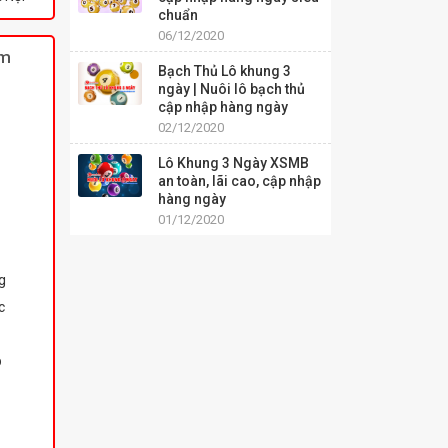
chuẩn
06/12/2020
am
Bạch Thủ Lô khung 3
ngày | Nuôi lô bạch thủ
cập nhập hàng ngày
02/12/2020
Lô Khung 3 Ngày XSMB
an toàn, lãi cao, cập nhập
hàng ngày
01/12/2020
g
c
p