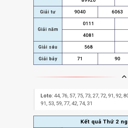
89926
Giải tư
9040
6063
0111
Giải năm
4081
Giải sáu
568
Giải bảy
71
90
Loto
:
44
,
76
,
57
,
75
,
73
,
27
,
72
,
91
,
92
,
8
91
,
53
,
59
,
77
,
42
,
74
,
31
Kết quả Thứ 2 n