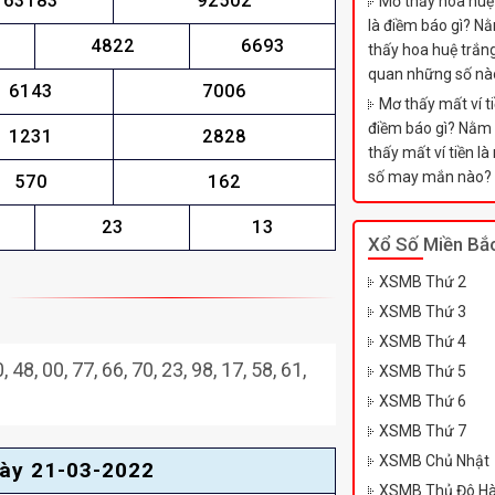
63183
92502
Mơ thấy hoa huệ
là điềm báo gì? 
4822
6693
thấy hoa huệ trắng
quan những số nà
6143
7006
Mơ thấy mất ví ti
điềm báo gì? Nằm
1231
2828
thấy mất ví tiền l
số may mắn nào?
570
162
23
13
Xổ Số Miền Bắ
XSMB Thứ 2
XSMB Thứ 3
XSMB Thứ 4
0
,
48
,
00
,
77
,
66
,
70
,
23
,
98
,
17
,
58
,
61
,
XSMB Thứ 5
XSMB Thứ 6
XSMB Thứ 7
XSMB Chủ Nhật
gày 21-03-2022
XSMB Thủ Đô Hà