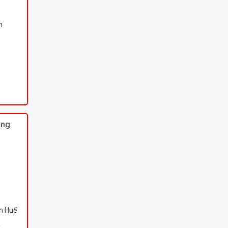
n
ung
n Huế
a