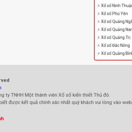
Xổ số Ninh Thuậ
Xổ số Phú Yên
Xổ số Quảng Ngã
Xổ số Quảng N
Xổ số Quảng Trị
Xổ số Đắc Nông
Xổ số Quảng Bìn
rved
m
g ty TNHH Một thành viên Xổ số kiến thiết Thủ đô.
biết được kết quả chính xác nhất quý khách vui lòng vào web
nh