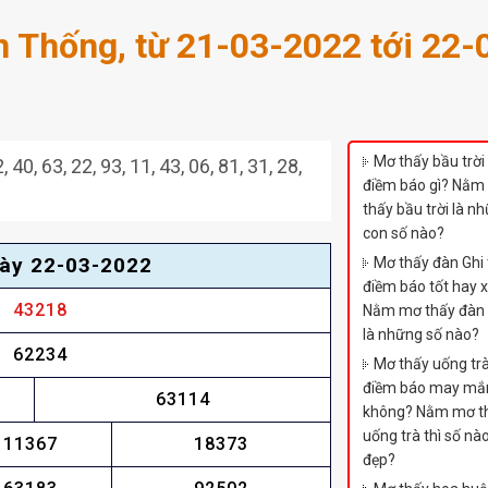
n Thống, từ 21-03-2022 tới 22-0
Mơ thấy bầu trời 
2
,
40
,
63
,
22
,
93
,
11
,
43
,
06
,
81
,
31
,
28
,
điềm báo gì? Nằm
thấy bầu trời là n
con số nào?
gày 22-03-2022
Mơ thấy đàn Ghi 
điềm báo tốt hay 
43218
Nằm mơ thấy đàn 
là những số nào?
62234
Mơ thấy uống trà
điềm báo may mắ
63114
không? Nằm mơ t
uống trà thì số nào
11367
18373
đẹp?