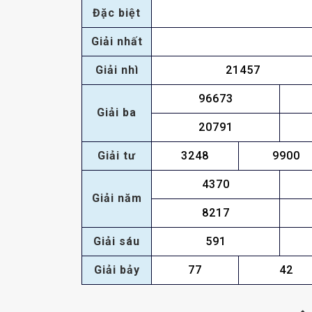
Đặc biệt
Giải nhất
Giải nhì
21457
96673
Giải ba
20791
Giải tư
3248
9900
4370
Giải năm
8217
Giải sáu
591
Giải bảy
77
42