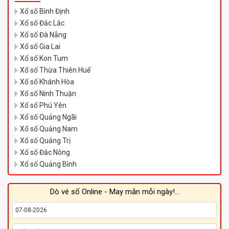
Xổ số Bình Định
Xổ số Đắc Lắc
Xổ số Đà Nẵng
Xổ số Gia Lai
Xổ số Kon Tum
Xổ số Thừa Thiên Huế
Xổ số Khánh Hòa
Xổ số Ninh Thuận
Xổ số Phú Yên
Xổ số Quảng Ngãi
Xổ số Quảng Nam
Xổ số Quảng Trị
Xổ số Đắc Nông
Xổ số Quảng Bình
Dò vé số Online - May mắn mỗi ngày!...