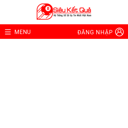
MENU
ĐĂNG NHẬP