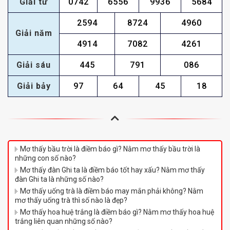
Giải tư
0742
6556
9936
5684
2594
8724
4960
Giải năm
4914
7082
4261
Giải sáu
445
791
086
Giải bảy
97
64
45
18
Mơ thấy bầu trời là điềm báo gì? Nằm mơ thấy bầu trời là
những con số nào?
Mơ thấy đàn Ghi ta là điềm báo tốt hay xấu? Nằm mơ thấy
đàn Ghi ta là những số nào?
Mơ thấy uống trà là điềm báo may mắn phải không? Nằm
mơ thấy uống trà thì số nào là đẹp?
Mơ thấy hoa huệ trắng là điềm báo gì? Nằm mơ thấy hoa huệ
trắng liên quan những số nào?