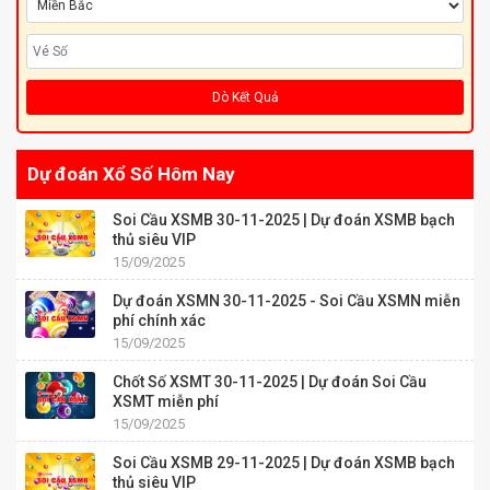
Dò Kết Quả
Dự đoán Xổ Số Hôm Nay
Soi Cầu XSMB 30-11-2025 | Dự đoán XSMB bạch
thủ siêu VIP
15/09/2025
Dự đoán XSMN 30-11-2025 - Soi Cầu XSMN miễn
phí chính xác
15/09/2025
Chốt Số XSMT 30-11-2025 | Dự đoán Soi Cầu
XSMT miễn phí
15/09/2025
Soi Cầu XSMB 29-11-2025 | Dự đoán XSMB bạch
thủ siêu VIP