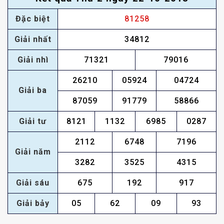
Đặc biệt
81258
Giải nhất
34812
Giải nhì
71321
79016
26210
05924
04724
Giải ba
87059
91779
58866
Giải tư
8121
1132
6985
0287
2112
6748
7196
Giải năm
3282
3525
4315
Giải sáu
675
192
917
Giải bảy
05
62
09
93