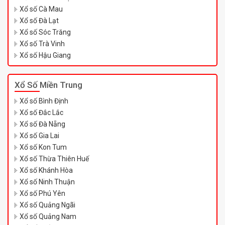
Xổ số Cà Mau
Xổ số Đà Lạt
Xổ số Sóc Trăng
Xổ số Trà Vinh
Xổ số Hậu Giang
Xổ Số Miền Trung
Xổ số Bình Định
Xổ số Đắc Lắc
Xổ số Đà Nẵng
Xổ số Gia Lai
Xổ số Kon Tum
Xổ số Thừa Thiên Huế
Xổ số Khánh Hòa
Xổ số Ninh Thuận
Xổ số Phú Yên
Xổ số Quảng Ngãi
Xổ số Quảng Nam