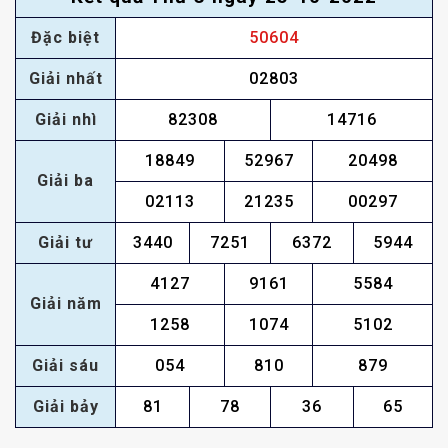
Đặc biệt
50604
Giải nhất
02803
Giải nhì
82308
14716
18849
52967
20498
Giải ba
02113
21235
00297
Giải tư
3440
7251
6372
5944
4127
9161
5584
Giải năm
1258
1074
5102
Giải sáu
054
810
879
Giải bảy
81
78
36
65