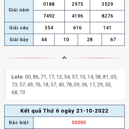
0188
2975
3529
Giải năm
7492
4196
8276
Giải sáu
354
616
141
Giải bảy
44
10
28
67
Loto
:
00
,
86
,
71
,
17
,
12
,
54
,
57
,
10
,
14
,
58
,
81
,
05
,
73
,
57
,
49
,
76
,
18
,
37
,
40
,
78
,
09
,
36
,
17
,
29
,
30
,
68
,
73
Kết quả Thứ 6 ngày 21-10-2022
Đặc biệt
50000