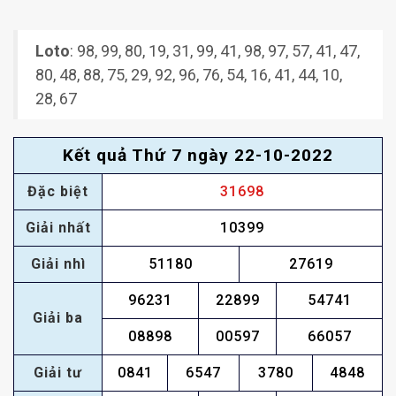
Loto
:
98
,
99
,
80
,
19
,
31
,
99
,
41
,
98
,
97
,
57
,
41
,
47
,
80
,
48
,
88
,
75
,
29
,
92
,
96
,
76
,
54
,
16
,
41
,
44
,
10
,
28
,
67
Kết quả Thứ 7 ngày 22-10-2022
Đặc biệt
31698
Giải nhất
10399
Giải nhì
51180
27619
96231
22899
54741
Giải ba
08898
00597
66057
Giải tư
0841
6547
3780
4848