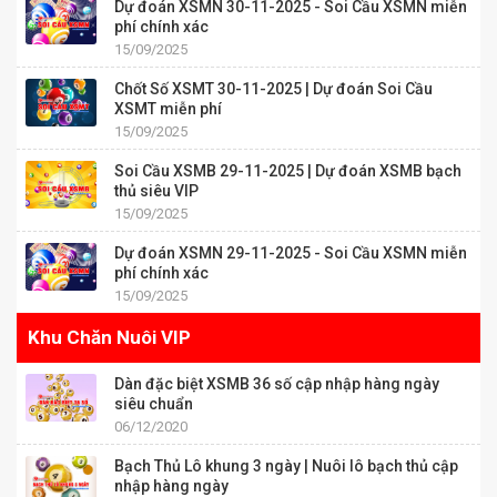
Dự đoán XSMN 30-11-2025 - Soi Cầu XSMN miễn
phí chính xác
15/09/2025
Chốt Số XSMT 30-11-2025 | Dự đoán Soi Cầu
XSMT miễn phí
15/09/2025
Soi Cầu XSMB 29-11-2025 | Dự đoán XSMB bạch
thủ siêu VIP
15/09/2025
Dự đoán XSMN 29-11-2025 - Soi Cầu XSMN miễn
phí chính xác
15/09/2025
Khu Chăn Nuôi VIP
Dàn đặc biệt XSMB 36 số cập nhập hàng ngày
siêu chuẩn
06/12/2020
Bạch Thủ Lô khung 3 ngày | Nuôi lô bạch thủ cập
nhập hàng ngày