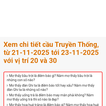
Xem chi tiết cầu Truyền Thống,
từ 21-11-2025 tới 23-11-2025
với vị trí 20 và 30
Mơ thấy bầu trời là điềm báo gì? Nằm mơ thấy bầu trời là
những con số nào?
Mơ thấy đàn Ghi ta là điềm báo tốt hay xấu? Nằm mơ thấy
đàn Ghi ta là những số nào?
Mơ thấy uống trà là điềm báo may mắn phải không? Nằm
mơ thấy uống trà thì số nào là đẹp?
Mơ thấy hoa huệ trắng là điềm báo gì? Nằm mơ thấy hoa huệ