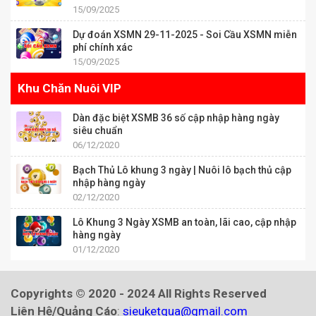
15/09/2025
Dự đoán XSMN 29-11-2025 - Soi Cầu XSMN miễn
phí chính xác
15/09/2025
Khu Chăn Nuôi VIP
Dàn đặc biệt XSMB 36 số cập nhập hàng ngày
siêu chuẩn
06/12/2020
Bạch Thủ Lô khung 3 ngày | Nuôi lô bạch thủ cập
nhập hàng ngày
02/12/2020
Lô Khung 3 Ngày XSMB an toàn, lãi cao, cập nhập
hàng ngày
01/12/2020
Copyrights © 2020 - 2024 All Rights Reserved
Liên Hệ/Quảng Cáo
:
sieuketqua@gmail.com