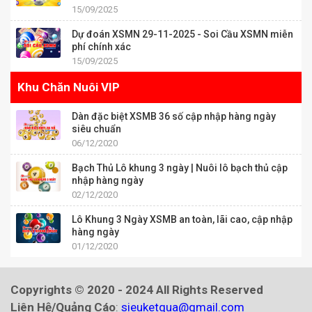
15/09/2025
Dự đoán XSMN 29-11-2025 - Soi Cầu XSMN miễn
phí chính xác
15/09/2025
Khu Chăn Nuôi VIP
Dàn đặc biệt XSMB 36 số cập nhập hàng ngày
siêu chuẩn
06/12/2020
Bạch Thủ Lô khung 3 ngày | Nuôi lô bạch thủ cập
nhập hàng ngày
02/12/2020
Lô Khung 3 Ngày XSMB an toàn, lãi cao, cập nhập
hàng ngày
01/12/2020
Copyrights © 2020 - 2024 All Rights Reserved
Liên Hệ/Quảng Cáo
:
sieuketqua@gmail.com