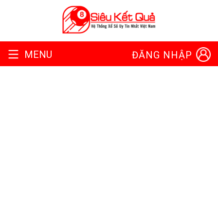
MENU
ĐĂNG NHẬP