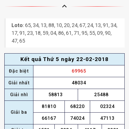
Loto
:
65
,
34
,
13
,
88
,
10
,
20
,
24
,
67
,
24
,
13
,
91
,
34
,
17
,
91
,
23
,
18
,
59
,
04
,
86
,
61
,
71
,
95
,
55
,
09
,
90
,
47
,
65
Kết quả Thứ 5 ngày 22-02-2018
Đặc biệt
69965
Giải nhất
48034
Giải nhì
58813
25488
81810
68220
02324
Giải ba
66167
74024
47113