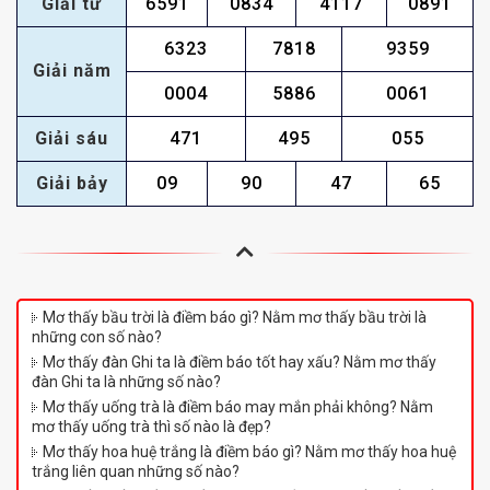
Giải tư
6591
0834
4117
0891
6323
7818
9359
Giải năm
0004
5886
0061
Giải sáu
471
495
055
Giải bảy
09
90
47
65
Mơ thấy bầu trời là điềm báo gì? Nằm mơ thấy bầu trời là
những con số nào?
Mơ thấy đàn Ghi ta là điềm báo tốt hay xấu? Nằm mơ thấy
đàn Ghi ta là những số nào?
Mơ thấy uống trà là điềm báo may mắn phải không? Nằm
mơ thấy uống trà thì số nào là đẹp?
Mơ thấy hoa huệ trắng là điềm báo gì? Nằm mơ thấy hoa huệ
trắng liên quan những số nào?