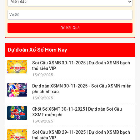
Dò Kết Quả
Dự đoán Xổ Số Hôm Nay
Soi Cầu XSMB 30-11-2025 | Dự đoán XSMB bạch
thủ siêu VIP
15/09/2025
Dự đoán XSMN 30-11-2025 - Soi Cầu XSMN miễn
phí chính xác
15/09/2025
Chốt Số XSMT 30-11-2025 | Dự đoán Soi Cầu
XSMT miễn phí
15/09/2025
Soi Cầu XSMB 29-11-2025 | Dự đoán XSMB bạch
thủ siêu VIP