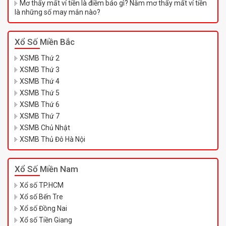
Mơ thấy mất ví tiền là điềm báo gì? Nằm mơ thấy mất ví tiền
là những số may mắn nào?
Xổ Số Miền Bắc
XSMB Thứ 2
XSMB Thứ 3
XSMB Thứ 4
XSMB Thứ 5
XSMB Thứ 6
XSMB Thứ 7
XSMB Chủ Nhật
XSMB Thủ Đô Hà Nội
Xổ Số Miền Nam
Xổ số TP.HCM
Xổ số Bến Tre
Xổ số Đồng Nai
Xổ số Tiền Giang