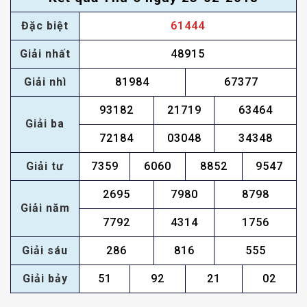
Đặc biệt
61444
Giải nhất
48915
Giải nhì
81984
67377
93182
21719
63464
Giải ba
72184
03048
34348
Giải tư
7359
6060
8852
9547
2695
7980
8798
Giải năm
7792
4314
1756
Giải sáu
286
816
555
Giải bảy
51
92
21
02