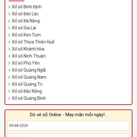
Xổ số Bình Định
Xổ số Đắc Lắc
Xổ số Đà Nẵng
Xổ số Gia Lai
Xổ số Kon Tum
Xổ số Thừa Thiên Huế
Xổ số Khánh Hòa
Xổ số Ninh Thuận
Xổ số Phú Yên
Xổ số Quảng Ngãi
Xổ số Quảng Nam
Xổ số Quảng Trị
Xổ số Đắc Nông
Xổ số Quảng Bình
Dò vé số Online - May mắn mỗi ngày!...