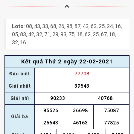
Loto
:
08
,
43
,
33
,
68
,
26
,
98
,
87
,
43
,
63
,
25
,
24
,
16
,
05
,
83
,
42
,
32
,
71
,
29
,
93
,
75
,
18
,
62
,
25
,
67
,
18
,
32
,
16
Kết quả Thứ 2 ngày 22-02-2021
Đặc biệt
77708
Giải nhất
39543
Giải nhì
90233
40768
85526
36698
75087
Giải ba
25643
46163
77825