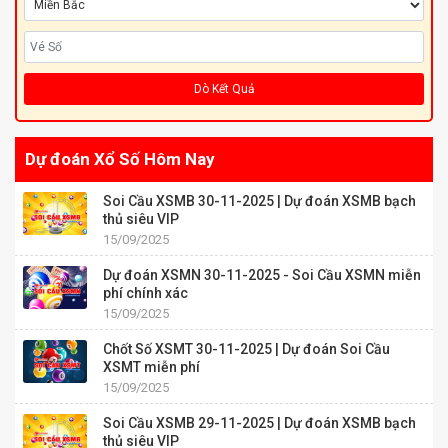
Dò Kết Quả
Dự đoán Xổ Số Hôm Nay
Soi Cầu XSMB 30-11-2025 | Dự đoán XSMB bạch
thủ siêu VIP
15/09/2025
Dự đoán XSMN 30-11-2025 - Soi Cầu XSMN miễn
phí chính xác
15/09/2025
Chốt Số XSMT 30-11-2025 | Dự đoán Soi Cầu
XSMT miễn phí
15/09/2025
Soi Cầu XSMB 29-11-2025 | Dự đoán XSMB bạch
thủ siêu VIP