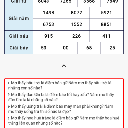
Giải tư
8049
7265
3568
7849
1498
8072
5921
Giải năm
6753
1552
8851
Giải sáu
915
226
411
Giải bảy
53
00
68
25
Mơ thấy bầu trời là điềm báo gì? Nằm mơ thấy bầu trời là
những con số nào?
Mơ thấy đàn Ghi ta là điềm báo tốt hay xấu? Nằm mơ thấy
đàn Ghi ta là những số nào?
Mơ thấy uống trà là điềm báo may mắn phải không? Nằm
mơ thấy uống trà thì số nào là đẹp?
Mơ thấy hoa huệ trắng là điềm báo gì? Nằm mơ thấy hoa huệ
trắng liên quan những số nào?