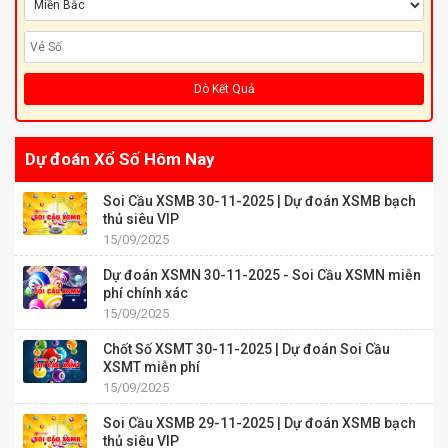
Dò Kết Quả
Dự đoán Xổ Số Hôm Nay
Soi Cầu XSMB 30-11-2025 | Dự đoán XSMB bạch
thủ siêu VIP
15/09/2025
Dự đoán XSMN 30-11-2025 - Soi Cầu XSMN miễn
phí chính xác
15/09/2025
Chốt Số XSMT 30-11-2025 | Dự đoán Soi Cầu
XSMT miễn phí
15/09/2025
Soi Cầu XSMB 29-11-2025 | Dự đoán XSMB bạch
thủ siêu VIP