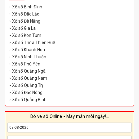
Xổ số Bình Định
Xổ số Đắc Lắc
Xổ số Đà Nẵng
Xổ số Gia Lai
Xổ số Kon Tum
Xổ số Thừa Thiên Huế
Xổ số Khánh Hòa
Xổ số Ninh Thuận
Xổ số Phú Yên
Xổ số Quảng Ngãi
Xổ số Quảng Nam
Xổ số Quảng Trị
Xổ số Đắc Nông
Xổ số Quảng Bình
Dò vé số Online - May mắn mỗi ngày!...