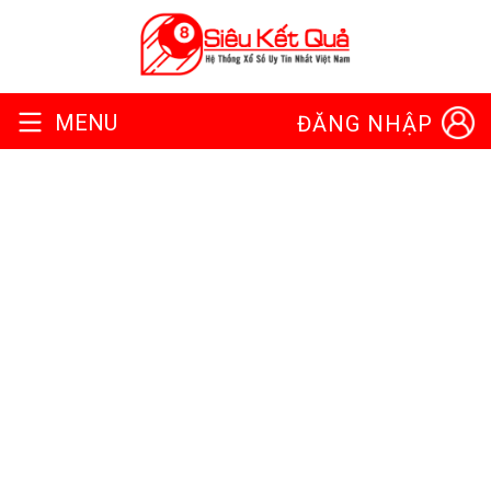
MENU
ĐĂNG NHẬP