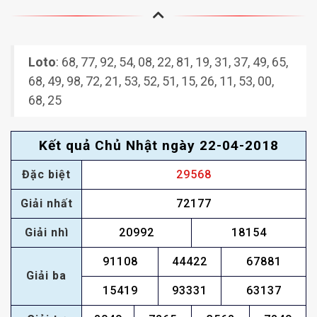
Loto
:
68
,
77
,
92
,
54
,
08
,
22
,
81
,
19
,
31
,
37
,
49
,
65
,
68
,
49
,
98
,
72
,
21
,
53
,
52
,
51
,
15
,
26
,
11
,
53
,
00
,
68
,
25
Kết quả Chủ Nhật ngày 22-04-2018
Đặc biệt
29568
Giải nhất
72177
Giải nhì
20992
18154
91108
44422
67881
Giải ba
15419
93331
63137