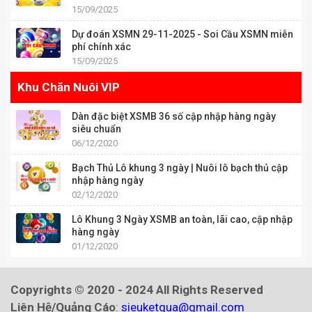
15/09/2025
Dự đoán XSMN 29-11-2025 - Soi Cầu XSMN miễn
phí chính xác
15/09/2025
Khu Chăn Nuôi VIP
Dàn đặc biệt XSMB 36 số cập nhập hàng ngày
siêu chuẩn
06/12/2020
Bạch Thủ Lô khung 3 ngày | Nuôi lô bạch thủ cập
nhập hàng ngày
02/12/2020
Lô Khung 3 Ngày XSMB an toàn, lãi cao, cập nhập
hàng ngày
01/12/2020
Copyrights © 2020 - 2024 All Rights Reserved
Liên Hệ/Quảng Cáo
:
sieuketqua@gmail.com