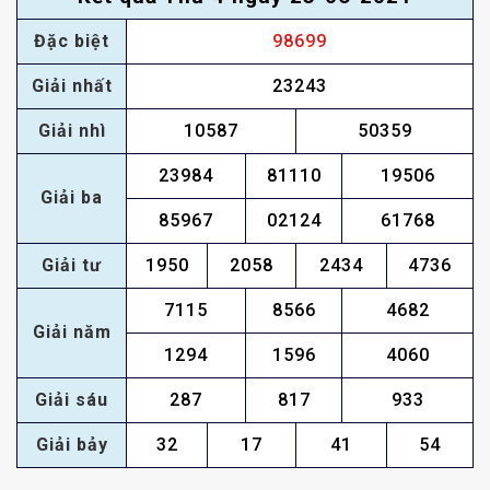
Đặc biệt
98699
Giải nhất
23243
Giải nhì
10587
50359
23984
81110
19506
Giải ba
85967
02124
61768
Giải tư
1950
2058
2434
4736
7115
8566
4682
Giải năm
1294
1596
4060
Giải sáu
287
817
933
Giải bảy
32
17
41
54