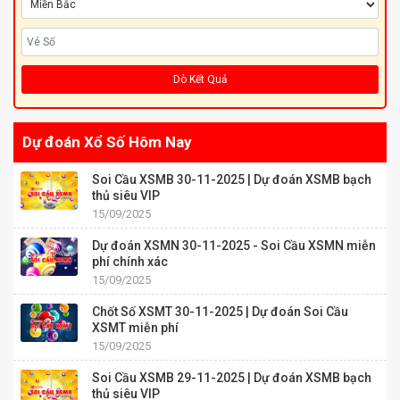
Dò Kết Quả
Dự đoán Xổ Số Hôm Nay
Soi Cầu XSMB 30-11-2025 | Dự đoán XSMB bạch
thủ siêu VIP
15/09/2025
Dự đoán XSMN 30-11-2025 - Soi Cầu XSMN miễn
phí chính xác
15/09/2025
Chốt Số XSMT 30-11-2025 | Dự đoán Soi Cầu
XSMT miễn phí
15/09/2025
Soi Cầu XSMB 29-11-2025 | Dự đoán XSMB bạch
thủ siêu VIP