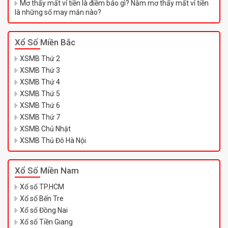
Mơ thấy mất ví tiền là điềm báo gì? Nằm mơ thấy mất ví tiền
là những số may mắn nào?
Xổ Số Miền Bắc
XSMB Thứ 2
XSMB Thứ 3
XSMB Thứ 4
XSMB Thứ 5
XSMB Thứ 6
XSMB Thứ 7
XSMB Chủ Nhật
XSMB Thủ Đô Hà Nội
Xổ Số Miền Nam
Xổ số TP.HCM
Xổ số Bến Tre
Xổ số Đồng Nai
Xổ số Tiền Giang