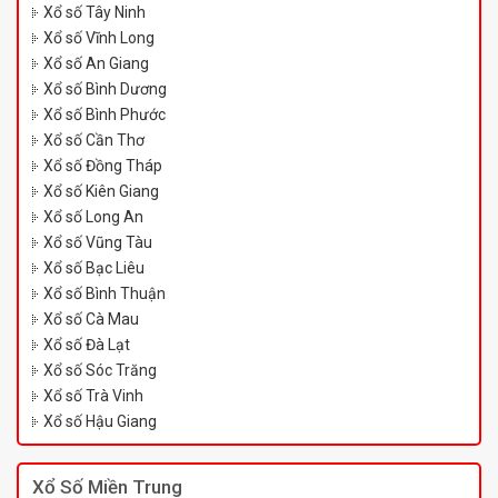
Xổ số Tây Ninh
Xổ số Vĩnh Long
Xổ số An Giang
Xổ số Bình Dương
Xổ số Bình Phước
Xổ số Cần Thơ
Xổ số Đồng Tháp
Xổ số Kiên Giang
Xổ số Long An
Xổ số Vũng Tàu
Xổ số Bạc Liêu
Xổ số Bình Thuận
Xổ số Cà Mau
Xổ số Đà Lạt
Xổ số Sóc Trăng
Xổ số Trà Vinh
Xổ số Hậu Giang
Xổ Số Miền Trung