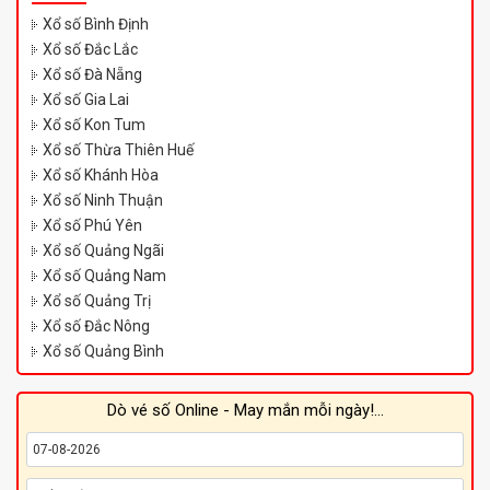
Xổ số Bình Định
Xổ số Đắc Lắc
Xổ số Đà Nẵng
Xổ số Gia Lai
Xổ số Kon Tum
Xổ số Thừa Thiên Huế
Xổ số Khánh Hòa
Xổ số Ninh Thuận
Xổ số Phú Yên
Xổ số Quảng Ngãi
Xổ số Quảng Nam
Xổ số Quảng Trị
Xổ số Đắc Nông
Xổ số Quảng Bình
Dò vé số Online - May mắn mỗi ngày!...