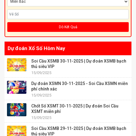
Dò Kết Quả
Dự đoán Xổ Số Hôm Nay
Soi Cầu XSMB 30-11-2025 | Dự đoán XSMB bạch
thủ siêu VIP
15/09/2025
Dự đoán XSMN 30-11-2025 - Soi Cầu XSMN miễn
phí chính xác
15/09/2025
Chốt Số XSMT 30-11-2025 | Dự đoán Soi Cầu
XSMT miễn phí
15/09/2025
Soi Cầu XSMB 29-11-2025 | Dự đoán XSMB bạch
thủ siêu VIP