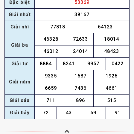
Đặc biệt
53369
Giải nhất
38167
Giải nhì
77818
64123
46328
72633
18014
Giải ba
46012
24014
48423
Giải tư
8884
8241
9957
0422
9335
1687
1926
Giải năm
6659
7436
4661
Giải sáu
711
896
515
Giải bảy
72
43
59
91