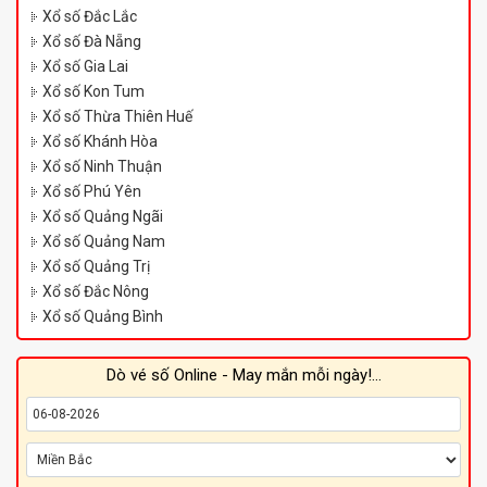
Xổ số Đắc Lắc
Xổ số Đà Nẵng
Xổ số Gia Lai
Xổ số Kon Tum
Xổ số Thừa Thiên Huế
Xổ số Khánh Hòa
Xổ số Ninh Thuận
Xổ số Phú Yên
Xổ số Quảng Ngãi
Xổ số Quảng Nam
Xổ số Quảng Trị
Xổ số Đắc Nông
Xổ số Quảng Bình
Dò vé số Online - May mắn mỗi ngày!...