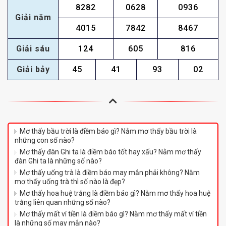
8282
0628
0936
Giải năm
4015
7842
8467
Giải sáu
124
605
816
Giải bảy
45
41
93
02
Mơ thấy bầu trời là điềm báo gì? Nằm mơ thấy bầu trời là
những con số nào?
Mơ thấy đàn Ghi ta là điềm báo tốt hay xấu? Nằm mơ thấy
đàn Ghi ta là những số nào?
Mơ thấy uống trà là điềm báo may mắn phải không? Nằm
mơ thấy uống trà thì số nào là đẹp?
Mơ thấy hoa huệ trắng là điềm báo gì? Nằm mơ thấy hoa huệ
trắng liên quan những số nào?
Mơ thấy mất ví tiền là điềm báo gì? Nằm mơ thấy mất ví tiền
là những số may mắn nào?