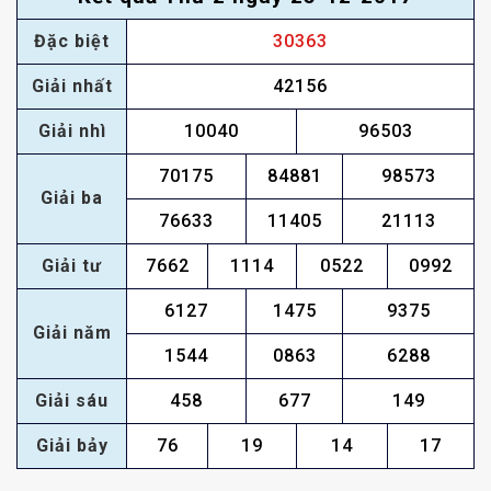
Đặc biệt
30363
Giải nhất
42156
Giải nhì
10040
96503
70175
84881
98573
Giải ba
76633
11405
21113
Giải tư
7662
1114
0522
0992
6127
1475
9375
Giải năm
1544
0863
6288
Giải sáu
458
677
149
Giải bảy
76
19
14
17