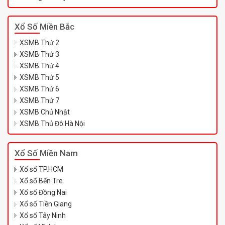
Xổ Số Miền Bắc
XSMB Thứ 2
XSMB Thứ 3
XSMB Thứ 4
XSMB Thứ 5
XSMB Thứ 6
XSMB Thứ 7
XSMB Chủ Nhật
XSMB Thủ Đô Hà Nội
Xổ Số Miền Nam
Xổ số TP.HCM
Xổ số Bến Tre
Xổ số Đồng Nai
Xổ số Tiền Giang
Xổ số Tây Ninh