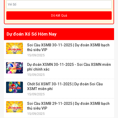
Dò Kết Quả
Dự đoán Xổ Số Hôm Nay
Soi Cầu XSMB 30-11-2025 | Dự đoán XSMB bạch
thủ siêu VIP
15/09/2025
Dự đoán XSMN 30-11-2025 - Soi Cầu XSMN miễn
phí chính xác
15/09/2025
Chốt Số XSMT 30-11-2025 | Dự đoán Soi Cầu
XSMT miễn phí
15/09/2025
Soi Cầu XSMB 29-11-2025 | Dự đoán XSMB bạch
thủ siêu VIP
15/09/2025