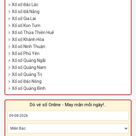
Xổ số Đắc Lắc
Xổ số Đà Nẵng
Xổ số Gia Lai
Xổ số Kon Tum
Xổ số Thừa Thiên Huế
Xổ số Khánh Hòa
Xổ số Ninh Thuận
Xổ số Phú Yên
Xổ số Quảng Ngãi
Xổ số Quảng Nam
Xổ số Quảng Trị
Xổ số Đắc Nông
Xổ số Quảng Bình
Dò vé số Online - May mắn mỗi ngày!...