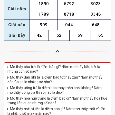
1890
5792
3023
Giải năm
1789
8718
3348
Giải sáu
909
044
648
Giải bảy
42
52
69
65
Mơ thấy bầu trời là điềm báo gì? Nằm mơ thấy bầu trời là
những con số nào?
Mơ thấy đàn Ghi ta là điềm báo tốt hay xấu? Nằm mơ thấy
đàn Ghi ta là những số nào?
Mơ thấy uống trà là điềm báo may mắn phải không? Nằm
mơ thấy uống trà thì số nào là đẹp?
Mơ thấy hoa huệ trắng là điềm báo gì? Nằm mơ thấy hoa huệ
trắng liên quan những số nào?
Mơ thấy mất ví tiền là điềm báo gì? Nằm mơ thấy mất ví tiền
là những số may mắn nào?