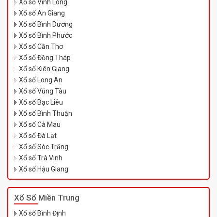
Xổ số Vĩnh Long
Xổ số An Giang
Xổ số Bình Dương
Xổ số Bình Phước
Xổ số Cần Thơ
Xổ số Đồng Tháp
Xổ số Kiên Giang
Xổ số Long An
Xổ số Vũng Tàu
Xổ số Bạc Liêu
Xổ số Bình Thuận
Xổ số Cà Mau
Xổ số Đà Lạt
Xổ số Sóc Trăng
Xổ số Trà Vinh
Xổ số Hậu Giang
Xổ Số Miền Trung
Xổ số Bình Định