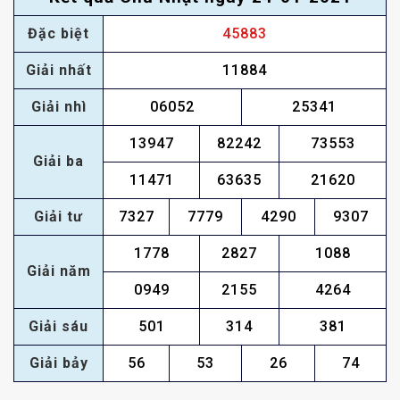
Đặc biệt
45883
Giải nhất
11884
Giải nhì
06052
25341
13947
82242
73553
Giải ba
11471
63635
21620
Giải tư
7327
7779
4290
9307
1778
2827
1088
Giải năm
0949
2155
4264
Giải sáu
501
314
381
Giải bảy
56
53
26
74