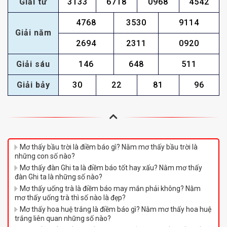
Giải tư
3133
6718
0968
4542
4768
3530
9114
Giải năm
2694
2311
0920
Giải sáu
146
648
511
Giải bảy
30
22
81
96
Mơ thấy bầu trời là điềm báo gì? Nằm mơ thấy bầu trời là
những con số nào?
Mơ thấy đàn Ghi ta là điềm báo tốt hay xấu? Nằm mơ thấy
đàn Ghi ta là những số nào?
Mơ thấy uống trà là điềm báo may mắn phải không? Nằm
mơ thấy uống trà thì số nào là đẹp?
Mơ thấy hoa huệ trắng là điềm báo gì? Nằm mơ thấy hoa huệ
trắng liên quan những số nào?