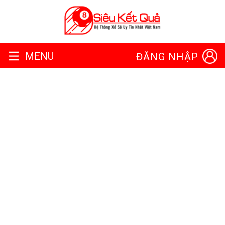
MENU
ĐĂNG NHẬP