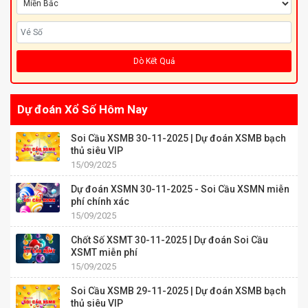
Dò Kết Quả
Dự đoán Xổ Số Hôm Nay
Soi Cầu XSMB 30-11-2025 | Dự đoán XSMB bạch
thủ siêu VIP
15/09/2025
Dự đoán XSMN 30-11-2025 - Soi Cầu XSMN miễn
phí chính xác
15/09/2025
Chốt Số XSMT 30-11-2025 | Dự đoán Soi Cầu
XSMT miễn phí
15/09/2025
Soi Cầu XSMB 29-11-2025 | Dự đoán XSMB bạch
thủ siêu VIP