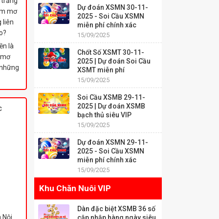
 trắng
Dự đoán XSMN 30-11-
Nằm mơ
2025 - Soi Cầu XSMN
 liên
miễn phí chính xác
o?
15/09/2025
ền là
Chốt Số XSMT 30-11-
 mơ
2025 | Dự đoán Soi Cầu
à những
XSMT miễn phí
15/09/2025
Soi Cầu XSMB 29-11-
2025 | Dự đoán XSMB
c
bạch thủ siêu VIP
15/09/2025
Dự đoán XSMN 29-11-
2025 - Soi Cầu XSMN
miễn phí chính xác
15/09/2025
Khu Chăn Nuôi VIP
Dàn đặc biệt XSMB 36 số
 Nội
cập nhập hàng ngày siêu