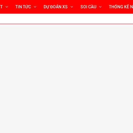
TT
TIN TỨC
DỰ ĐOÁN XS
SOI CẦU
THỐNG KÊ 