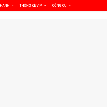
NHANH
THỐNG KÊ VIP
CÔNG CỤ