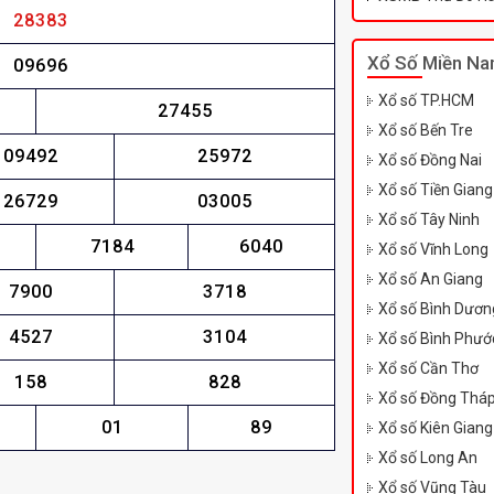
28383
Xổ Số Miền N
09696
Xổ số TP.HCM
27455
Xổ số Bến Tre
09492
25972
Xổ số Đồng Nai
Xổ số Tiền Giang
26729
03005
Xổ số Tây Ninh
7184
6040
Xổ số Vĩnh Long
Xổ số An Giang
7900
3718
Xổ số Bình Dươn
4527
3104
Xổ số Bình Phướ
Xổ số Cần Thơ
158
828
Xổ số Đồng Thá
01
89
Xổ số Kiên Giang
Xổ số Long An
Xổ số Vũng Tàu