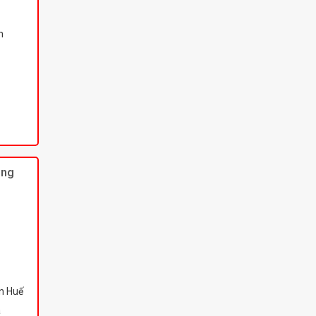
n
ung
n Huế
a