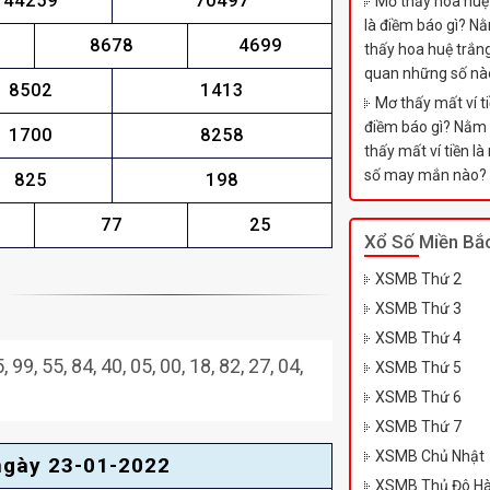
44259
70497
Mơ thấy hoa huệ
là điềm báo gì? 
8678
4699
thấy hoa huệ trắng
quan những số nà
8502
1413
Mơ thấy mất ví ti
điềm báo gì? Nằm
1700
8258
thấy mất ví tiền l
số may mắn nào?
825
198
77
25
Xổ Số Miền Bắ
XSMB Thứ 2
XSMB Thứ 3
XSMB Thứ 4
5
,
99
,
55
,
84
,
40
,
05
,
00
,
18
,
82
,
27
,
04
,
XSMB Thứ 5
XSMB Thứ 6
XSMB Thứ 7
XSMB Chủ Nhật
ngày 23-01-2022
XSMB Thủ Đô Hà