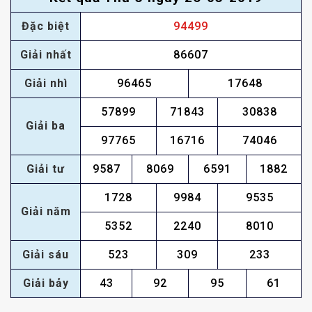
Đặc biệt
94499
Giải nhất
86607
Giải nhì
96465
17648
57899
71843
30838
Giải ba
97765
16716
74046
Giải tư
9587
8069
6591
1882
1728
9984
9535
Giải năm
5352
2240
8010
Giải sáu
523
309
233
Giải bảy
43
92
95
61