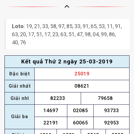
Loto
:
19
,
21
,
33
,
58
,
97
,
85
,
33
,
91
,
65
,
53
,
11
,
91
,
63
,
20
,
17
,
51
,
17
,
23
,
63
,
51
,
47
,
98
,
04
,
99
,
86
,
40
,
76
Kết quả Thứ 2 ngày 25-03-2019
Đặc biệt
25019
Giải nhất
08621
Giải nhì
82233
79658
14697
02085
93733
Giải ba
22191
60065
92953