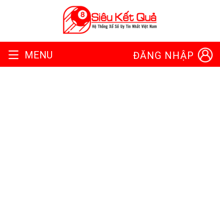
MENU
ĐĂNG NHẬP