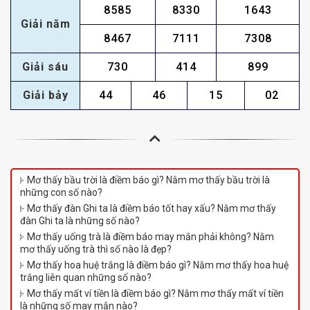
8585
8330
1643
Giải năm
8467
7111
7308
Giải sáu
730
414
899
Giải bảy
44
46
15
02
Mơ thấy bầu trời là điềm báo gì? Nằm mơ thấy bầu trời là
những con số nào?
Mơ thấy đàn Ghi ta là điềm báo tốt hay xấu? Nằm mơ thấy
đàn Ghi ta là những số nào?
Mơ thấy uống trà là điềm báo may mắn phải không? Nằm
mơ thấy uống trà thì số nào là đẹp?
Mơ thấy hoa huệ trắng là điềm báo gì? Nằm mơ thấy hoa huệ
trắng liên quan những số nào?
Mơ thấy mất ví tiền là điềm báo gì? Nằm mơ thấy mất ví tiền
là những số may mắn nào?