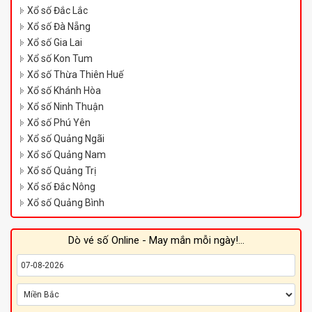
Xổ số Đắc Lắc
Xổ số Đà Nẵng
Xổ số Gia Lai
Xổ số Kon Tum
Xổ số Thừa Thiên Huế
Xổ số Khánh Hòa
Xổ số Ninh Thuận
Xổ số Phú Yên
Xổ số Quảng Ngãi
Xổ số Quảng Nam
Xổ số Quảng Trị
Xổ số Đắc Nông
Xổ số Quảng Bình
Dò vé số Online - May mắn mỗi ngày!...