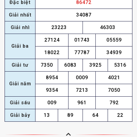
Đặc biệt
86472
Giải nhất
34087
Giải nhì
23223
46303
27124
01743
05559
Giải ba
18022
77787
34939
Giải tư
7350
6083
3925
5316
8954
0009
4021
Giải năm
9354
7213
7050
Giải sáu
009
961
792
Giải bảy
13
89
64
22