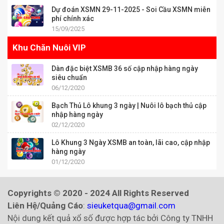
Dự đoán XSMN 29-11-2025 - Soi Cầu XSMN miễn
phí chính xác
15/09/2025
Khu Chăn Nuôi VIP
Dàn đặc biệt XSMB 36 số cập nhập hàng ngày
siêu chuẩn
06/12/2020
Bạch Thủ Lô khung 3 ngày | Nuôi lô bạch thủ cập
nhập hàng ngày
02/12/2020
Lô Khung 3 Ngày XSMB an toàn, lãi cao, cập nhập
hàng ngày
01/12/2020
Copyrights © 2020 - 2024 All Rights Reserved
Liên Hệ/Quảng Cáo
:
sieuketqua@gmail.com
Nội dung kết quả xổ số được hợp tác bởi Công ty TNHH