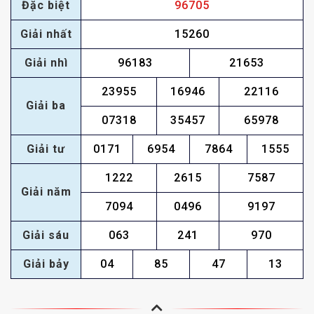
Đặc biệt
96705
Giải nhất
15260
Giải nhì
96183
21653
23955
16946
22116
Giải ba
07318
35457
65978
Giải tư
0171
6954
7864
1555
1222
2615
7587
Giải năm
7094
0496
9197
Giải sáu
063
241
970
Giải bảy
04
85
47
13