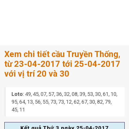
Xem chi tiết cầu Truyền Thống,
từ 23-04-2017 tới 25-04-2017
với vị trí 20 và 30
Loto
:
49
,
45
,
07
,
57
,
36
,
32
,
08
,
39
,
53
,
30
,
61
,
10
,
95
,
64
,
13
,
56
,
55
,
73
,
73
,
12
,
62
,
67
,
30
,
82
,
79
,
45
,
11
Kết quả Thứ 3 ngày 25-04-2017