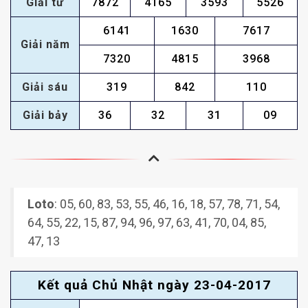
Giải tư
7872
4165
3593
5526
6141
1630
7617
Giải năm
7320
4815
3968
Giải sáu
319
842
110
Giải bảy
36
32
31
09
Loto
:
05
,
60
,
83
,
53
,
55
,
46
,
16
,
18
,
57
,
78
,
71
,
54
,
64
,
55
,
22
,
15
,
87
,
94
,
96
,
97
,
63
,
41
,
70
,
04
,
85
,
47
,
13
Kết quả Chủ Nhật ngày 23-04-2017