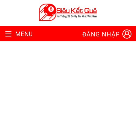
MENU
ĐĂNG NHẬP