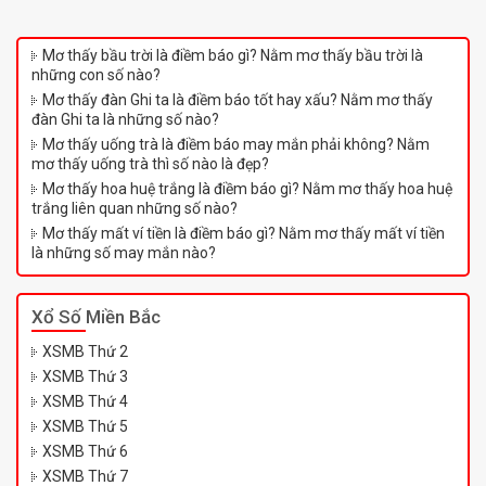
Mơ thấy bầu trời là điềm báo gì? Nằm mơ thấy bầu trời là
những con số nào?
Mơ thấy đàn Ghi ta là điềm báo tốt hay xấu? Nằm mơ thấy
đàn Ghi ta là những số nào?
Mơ thấy uống trà là điềm báo may mắn phải không? Nằm
mơ thấy uống trà thì số nào là đẹp?
Mơ thấy hoa huệ trắng là điềm báo gì? Nằm mơ thấy hoa huệ
trắng liên quan những số nào?
Mơ thấy mất ví tiền là điềm báo gì? Nằm mơ thấy mất ví tiền
là những số may mắn nào?
Xổ Số Miền Bắc
XSMB Thứ 2
XSMB Thứ 3
XSMB Thứ 4
XSMB Thứ 5
XSMB Thứ 6
XSMB Thứ 7