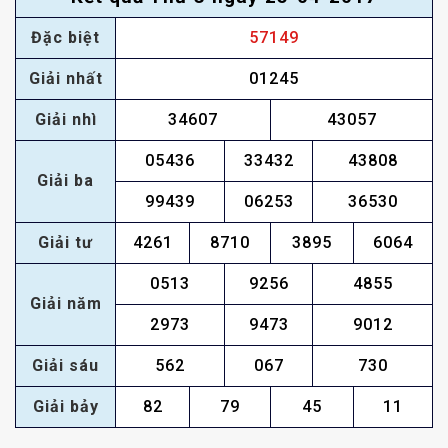
Đặc biệt
57149
Giải nhất
01245
Giải nhì
34607
43057
05436
33432
43808
Giải ba
99439
06253
36530
Giải tư
4261
8710
3895
6064
0513
9256
4855
Giải năm
2973
9473
9012
Giải sáu
562
067
730
Giải bảy
82
79
45
11