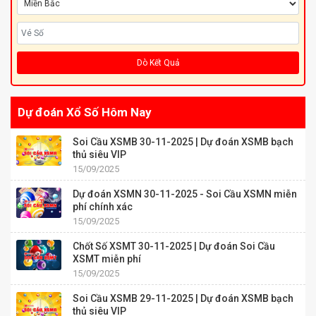
Dò Kết Quả
Dự đoán Xổ Số Hôm Nay
Soi Cầu XSMB 30-11-2025 | Dự đoán XSMB bạch
thủ siêu VIP
15/09/2025
Dự đoán XSMN 30-11-2025 - Soi Cầu XSMN miễn
phí chính xác
15/09/2025
Chốt Số XSMT 30-11-2025 | Dự đoán Soi Cầu
XSMT miễn phí
15/09/2025
Soi Cầu XSMB 29-11-2025 | Dự đoán XSMB bạch
thủ siêu VIP