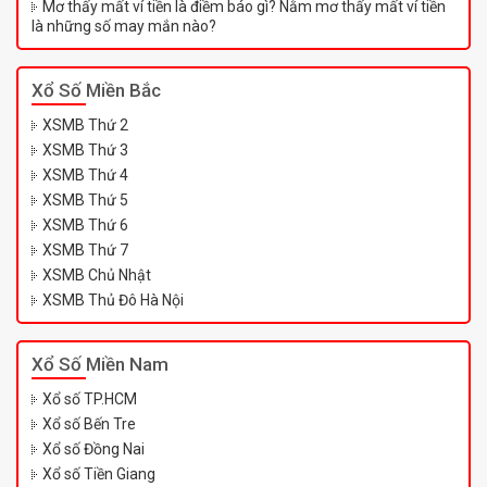
Mơ thấy mất ví tiền là điềm báo gì? Nằm mơ thấy mất ví tiền
là những số may mắn nào?
Xổ Số Miền Bắc
XSMB Thứ 2
XSMB Thứ 3
XSMB Thứ 4
XSMB Thứ 5
XSMB Thứ 6
XSMB Thứ 7
XSMB Chủ Nhật
XSMB Thủ Đô Hà Nội
Xổ Số Miền Nam
Xổ số TP.HCM
Xổ số Bến Tre
Xổ số Đồng Nai
Xổ số Tiền Giang