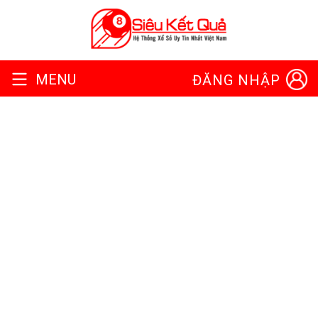
MENU
ĐĂNG NHẬP