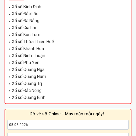
Xổ số Bình Định
Xổ số Đắc Lắc
Xổ số Đà Nẵng
Xổ số Gia Lai
Xổ số Kon Tum
Xổ số Thừa Thiên Huế
Xổ số Khánh Hòa
Xổ số Ninh Thuận
Xổ số Phú Yên
Xổ số Quảng Ngãi
Xổ số Quảng Nam
Xổ số Quảng Trị
Xổ số Đắc Nông
Xổ số Quảng Bình
Dò vé số Online - May mắn mỗi ngày!...