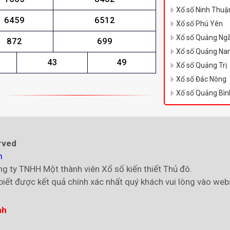
Xổ số Ninh Thuậ
6459
6512
Xổ số Phú Yên
Xổ số Quảng Ngã
872
699
Xổ số Quảng N
43
49
Xổ số Quảng Trị
Xổ số Đắc Nông
Xổ số Quảng Bìn
rved
m
g ty TNHH Một thành viên Xổ số kiến thiết Thủ đô.
biết được kết quả chính xác nhất quý khách vui lòng vào web
nh