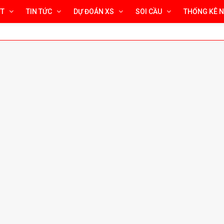
TT
TIN TỨC
DỰ ĐOÁN XS
SOI CẦU
THỐNG KÊ 