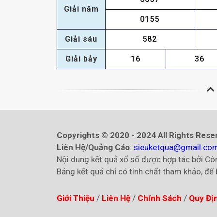
Giải năm
0155
Giải sáu
582
Giải bảy
16
36
Copyrights © 2020 - 2024 All Rights Rese
Liên Hệ/Quảng Cáo
:
sieuketqua@gmail.co
Nội dung kết quả xổ số được hợp tác bởi Côn
Bảng kết quả chỉ có tính chất tham khảo, để 
Giới Thiệu
/
Liên Hệ
/
Chính Sách
/
Quy Đị