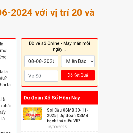
6-2024 với vị trí 20 và
Dò vé số Online - May mắn mỗi
là
ngày!...
 mơ
hững
ta là
Dò Kết Quả
xấu?
Ghi ta
Dự đoán Xổ Số Hôm Nay
 là
n phải
Soi Cầu XSMB 30-11-
hấy
2025 | Dự đoán XSMB
 là
bạch thủ siêu VIP
15/09/2025