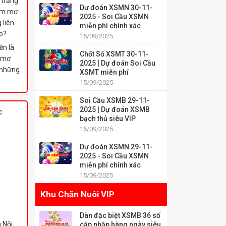
 trắng
Dự đoán XSMN 30-11-
Nằm mơ
2025 - Soi Cầu XSMN
 liên
miễn phí chính xác
o?
15/09/2025
ền là
Chốt Số XSMT 30-11-
 mơ
2025 | Dự đoán Soi Cầu
à những
XSMT miễn phí
15/09/2025
Soi Cầu XSMB 29-11-
2025 | Dự đoán XSMB
c
bạch thủ siêu VIP
15/09/2025
Dự đoán XSMN 29-11-
2025 - Soi Cầu XSMN
miễn phí chính xác
15/09/2025
Khu Chăn Nuôi VIP
Dàn đặc biệt XSMB 36 số
 Nội
cập nhập hàng ngày siêu