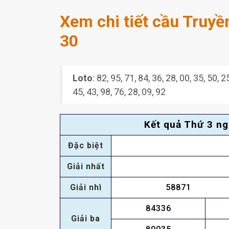
Xem chi tiết cầu Truyề
30
Loto
:
82
,
95
,
71
,
84
,
36
,
28
,
00
,
35
,
50
,
2
45
,
43
,
98
,
76
,
28
,
09
,
92
Kết quả Thứ 3 n
Đặc biệt
Giải nhất
Giải nhì
58871
84336
Giải ba