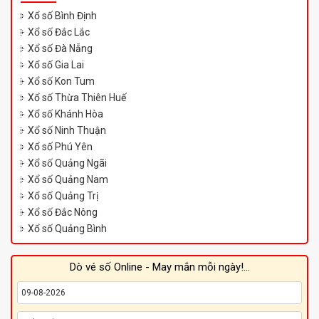
Xổ số Bình Định
Xổ số Đắc Lắc
Xổ số Đà Nẵng
Xổ số Gia Lai
Xổ số Kon Tum
Xổ số Thừa Thiên Huế
Xổ số Khánh Hòa
Xổ số Ninh Thuận
Xổ số Phú Yên
Xổ số Quảng Ngãi
Xổ số Quảng Nam
Xổ số Quảng Trị
Xổ số Đắc Nông
Xổ số Quảng Bình
Dò vé số Online - May mắn mỗi ngày!...