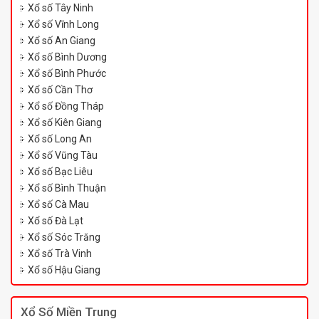
Xổ số Tây Ninh
Xổ số Vĩnh Long
Xổ số An Giang
Xổ số Bình Dương
Xổ số Bình Phước
Xổ số Cần Thơ
Xổ số Đồng Tháp
Xổ số Kiên Giang
Xổ số Long An
Xổ số Vũng Tàu
Xổ số Bạc Liêu
Xổ số Bình Thuận
Xổ số Cà Mau
Xổ số Đà Lạt
Xổ số Sóc Trăng
Xổ số Trà Vinh
Xổ số Hậu Giang
Xổ Số Miền Trung