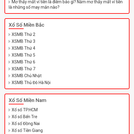
Mơ thấy mất ví tiền là điềm báo gì? Nằm mơ thấy mất ví tiền
là những số may mắn nào?
Xổ Số Miền Bắc
XSMB Thứ 2
XSMB Thứ 3
XSMB Thứ 4
XSMB Thứ 5
XSMB Thứ 6
XSMB Thứ 7
XSMB Chủ Nhật
XSMB Thủ Đô Hà Nội
Xổ Số Miền Nam
Xổ số TP.HCM
Xổ số Bến Tre
Xổ số Đồng Nai
Xổ số Tiền Giang