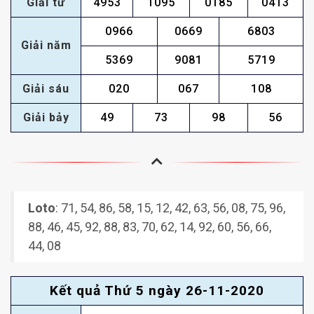
Giải tư
4953
1095
0185
0413
0966
0669
6803
Giải năm
5369
9081
5719
Giải sáu
020
067
108
Giải bảy
49
73
98
56
Loto
:
71
,
54
,
86
,
58
,
15
,
12
,
42
,
63
,
56
,
08
,
75
,
96
,
88
,
46
,
45
,
92
,
88
,
83
,
70
,
62
,
14
,
92
,
60
,
56
,
66
,
44
,
08
Kết quả Thứ 5 ngày 26-11-2020