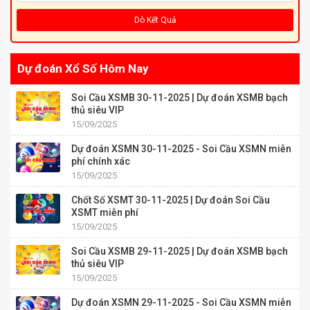
Dò Kết Quả
Dự đoán Xổ Số Hôm Nay
Soi Cầu XSMB 30-11-2025 | Dự đoán XSMB bạch
thủ siêu VIP
15/09/2025
Dự đoán XSMN 30-11-2025 - Soi Cầu XSMN miễn
phí chính xác
15/09/2025
Chốt Số XSMT 30-11-2025 | Dự đoán Soi Cầu
XSMT miễn phí
15/09/2025
Soi Cầu XSMB 29-11-2025 | Dự đoán XSMB bạch
thủ siêu VIP
15/09/2025
Dự đoán XSMN 29-11-2025 - Soi Cầu XSMN miễn