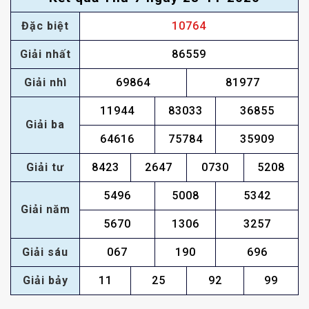
Đặc biệt
10764
Giải nhất
86559
Giải nhì
69864
81977
11944
83033
36855
Giải ba
64616
75784
35909
Giải tư
8423
2647
0730
5208
5496
5008
5342
Giải năm
5670
1306
3257
Giải sáu
067
190
696
Giải bảy
11
25
92
99