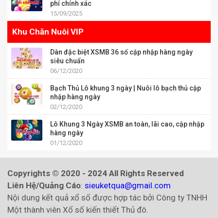
phí chính xác
15/09/2025
Khu Chăn Nuôi VIP
Dàn đặc biệt XSMB 36 số cập nhập hàng ngày
siêu chuẩn
06/12/2020
Bạch Thủ Lô khung 3 ngày | Nuôi lô bạch thủ cập
nhập hàng ngày
02/12/2020
Lô Khung 3 Ngày XSMB an toàn, lãi cao, cập nhập
hàng ngày
01/12/2020
Copyrights © 2020 - 2024 All Rights Reserved
Liên Hệ/Quảng Cáo
:
sieuketqua@gmail.com
Nội dung kết quả xổ số được hợp tác bởi Công ty TNHH
Một thành viên Xổ số kiến thiết Thủ đô.