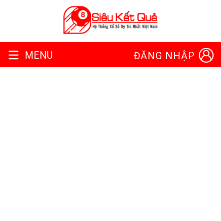
MENU
ĐĂNG NHẬP