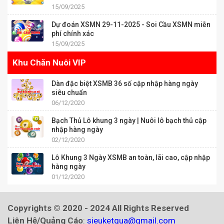
15/09/2025
Dự đoán XSMN 29-11-2025 - Soi Cầu XSMN miễn
phí chính xác
15/09/2025
Khu Chăn Nuôi VIP
Dàn đặc biệt XSMB 36 số cập nhập hàng ngày
siêu chuẩn
06/12/2020
Bạch Thủ Lô khung 3 ngày | Nuôi lô bạch thủ cập
nhập hàng ngày
02/12/2020
Lô Khung 3 Ngày XSMB an toàn, lãi cao, cập nhập
hàng ngày
01/12/2020
Copyrights © 2020 - 2024 All Rights Reserved
Liên Hệ/Quảng Cáo
:
sieuketqua@gmail.com