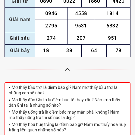
Giải tư
0890
0022
1860
4420
0946
4558
1814
Giải năm
2795
9531
6832
Giải sáu
274
207
951
Giải bảy
18
38
64
78
Mơ thấy bầu trời là điềm báo gì? Nằm mơ thấy bầu trời là
những con số nào?
Mơ thấy đàn Ghi ta là điềm báo tốt hay xấu? Nằm mơ thấy
đàn Ghi ta là những số nào?
Mơ thấy uống trà là điềm báo may mắn phải không? Nằm
mơ thấy uống trà thì số nào là đẹp?
Mơ thấy hoa huệ trắng là điềm báo gì? Nằm mơ thấy hoa huệ
trắng liên quan những số nào?