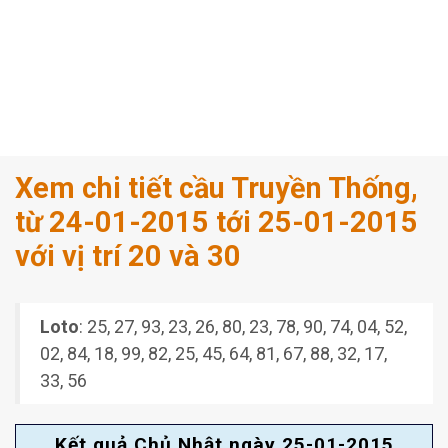
Xem chi tiết cầu Truyền Thống,
từ 24-01-2015 tới 25-01-2015
với vị trí 20 và 30
Loto
:
25
,
27
,
93
,
23
,
26
,
80
,
23
,
78
,
90
,
74
,
04
,
52
,
02
,
84
,
18
,
99
,
82
,
25
,
45
,
64
,
81
,
67
,
88
,
32
,
17
,
33
,
56
Kết quả Chủ Nhật ngày 25-01-2015