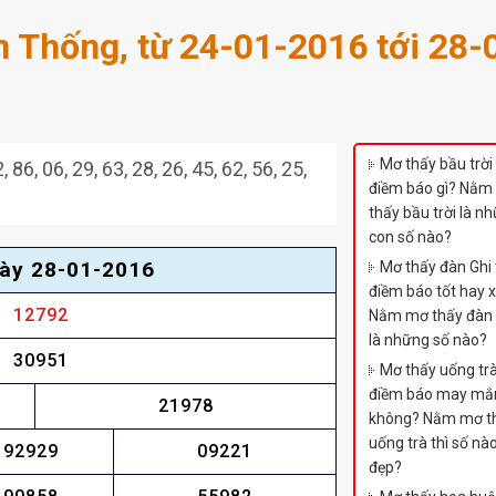
n Thống, từ 24-01-2016 tới 28-0
Mơ thấy bầu trời 
2
,
86
,
06
,
29
,
63
,
28
,
26
,
45
,
62
,
56
,
25
,
điềm báo gì? Nằm
thấy bầu trời là n
con số nào?
gày 28-01-2016
Mơ thấy đàn Ghi 
điềm báo tốt hay 
12792
Nằm mơ thấy đàn 
là những số nào?
30951
Mơ thấy uống trà
điềm báo may mắ
21978
không? Nằm mơ t
uống trà thì số nào
92929
09221
đẹp?