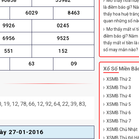
90858
55982
Mơ thấy hoa huệ
là điềm báo gì? 
6029
8463
thấy hoa huệ trắng
quan những số nà
9926
0245
Mơ thấy mất ví ti
điềm báo gì? Nằm
6956
9525
thấy mất ví tiền l
số may mắn nào?
551
152
63
09
Xổ Số Miền Bắ
XSMB Thứ 2
XSMB Thứ 3
XSMB Thứ 4
0
,
19
,
12
,
78
,
66
,
12
,
92
,
64
,
22
,
39
,
83
,
XSMB Thứ 5
XSMB Thứ 6
XSMB Thứ 7
XSMB Chủ Nhật
gày 27-01-2016
XSMB Thủ Đô Hà