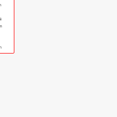
n
i
am
h