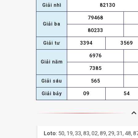
Giải nhì
82130
79468
Giải ba
80233
Giải tư
3394
3569
6976
Giải năm
7385
Giải sáu
565
Giải bảy
09
54
Loto
:
50
,
19
,
33
,
83
,
02
,
89
,
29
,
31
,
48
,
8