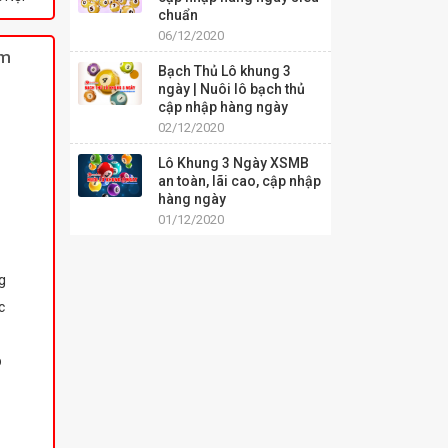
chuẩn
06/12/2020
am
Bạch Thủ Lô khung 3
ngày | Nuôi lô bạch thủ
cập nhập hàng ngày
02/12/2020
Lô Khung 3 Ngày XSMB
an toàn, lãi cao, cập nhập
hàng ngày
01/12/2020
g
c
p