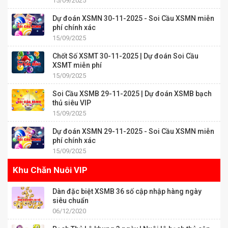
15/09/2025
Dự đoán XSMN 30-11-2025 - Soi Cầu XSMN miễn
phí chính xác
15/09/2025
Chốt Số XSMT 30-11-2025 | Dự đoán Soi Cầu
XSMT miễn phí
15/09/2025
Soi Cầu XSMB 29-11-2025 | Dự đoán XSMB bạch
thủ siêu VIP
15/09/2025
Dự đoán XSMN 29-11-2025 - Soi Cầu XSMN miễn
phí chính xác
15/09/2025
Khu Chăn Nuôi VIP
Dàn đặc biệt XSMB 36 số cập nhập hàng ngày
siêu chuẩn
06/12/2020