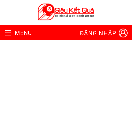
MENU
ĐĂNG NHẬP