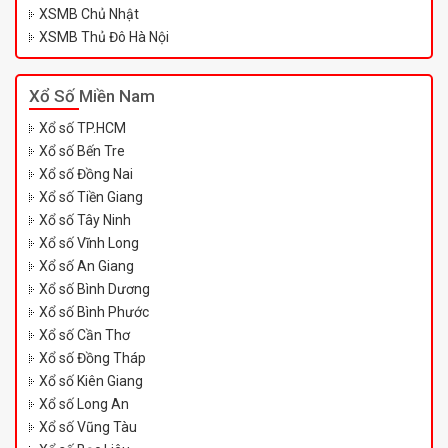
XSMB Chủ Nhật
XSMB Thủ Đô Hà Nội
Xổ Số Miền Nam
Xổ số TP.HCM
Xổ số Bến Tre
Xổ số Đồng Nai
Xổ số Tiền Giang
Xổ số Tây Ninh
Xổ số Vĩnh Long
Xổ số An Giang
Xổ số Bình Dương
Xổ số Bình Phước
Xổ số Cần Thơ
Xổ số Đồng Tháp
Xổ số Kiên Giang
Xổ số Long An
Xổ số Vũng Tàu