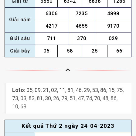
Giải tư
6550
6342
6838
1286
6306
7235
4898
Giải năm
4217
4655
9170
Giải sáu
711
370
029
Giải bảy
06
58
25
66
Loto
:
05
,
09
,
21
,
02
,
11
,
81
,
46
,
29
,
53
,
86
,
15
,
75
,
73
,
03
,
83
,
81
,
30
,
26
,
79
,
51
,
47
,
74
,
70
,
48
,
86
,
10
,
63
Kết quả Thứ 2 ngày 24-04-2023