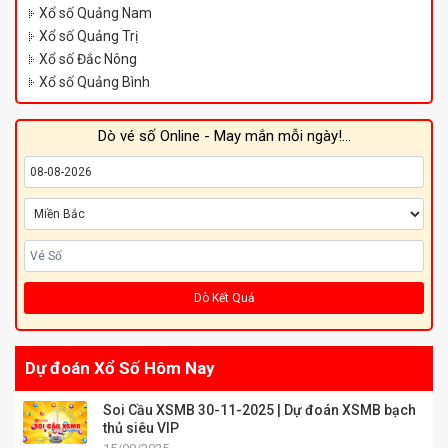
Xổ số Quảng Nam
Xổ số Quảng Trị
Xổ số Đắc Nông
Xổ số Quảng Bình
Dò vé số Online - May mắn mỗi ngày!...
Dò Kết Quả
Dự đoán Xổ Số Hôm Nay
Soi Cầu XSMB 30-11-2025 | Dự đoán XSMB bạch
thủ siêu VIP