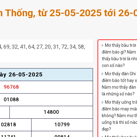
n Thống, từ 25-05-2025 tới 26-0
Mơ thấy bầu trời 
4
,
69
,
32
,
41
,
64
,
27
,
20
,
31
,
72
,
34
,
58
,
điềm báo gì? Nằm
thấy bầu trời là n
con số nào?
gày 26-05-2025
Mơ thấy đàn Ghi 
điềm báo tốt hay 
96768
Nằm mơ thấy đàn 
là những số nào?
01088
Mơ thấy uống trà
điềm báo may mắ
14800
không? Nằm mơ t
uống trà thì số nào
02818
10799
đẹp?