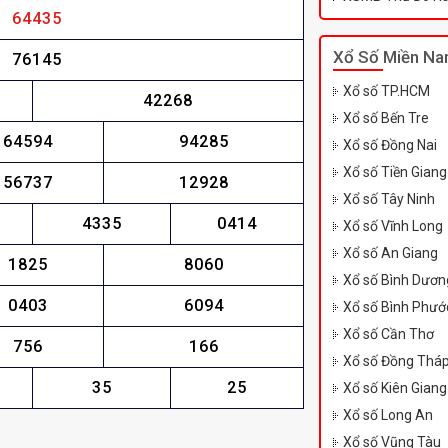
64435
Xổ Số Miền N
76145
Xổ số TP.HCM
42268
Xổ số Bến Tre
64594
94285
Xổ số Đồng Nai
Xổ số Tiền Giang
56737
12928
Xổ số Tây Ninh
4335
0414
Xổ số Vĩnh Long
Xổ số An Giang
1825
8060
Xổ số Bình Dươn
0403
6094
Xổ số Bình Phướ
Xổ số Cần Thơ
756
166
Xổ số Đồng Thá
35
25
Xổ số Kiên Giang
Xổ số Long An
Xổ số Vũng Tàu