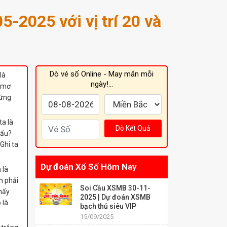
5-2025 với vị trí 20 và
Dò vé số Online - May mắn mỗi
là
ngày!...
 mơ
hững
ta là
Dò Kết Quả
xấu?
Ghi ta
Dự đoán Xổ Số Hôm Nay
 là
n phải
Soi Cầu XSMB 30-11-
hấy
2025 | Dự đoán XSMB
 là
bạch thủ siêu VIP
15/09/2025