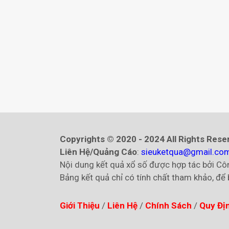
Copyrights © 2020 - 2024 All Rights Rese
Liên Hệ/Quảng Cáo
:
sieuketqua@gmail.co
Nội dung kết quả xổ số được hợp tác bởi Côn
Bảng kết quả chỉ có tính chất tham khảo, để 
Giới Thiệu
/
Liên Hệ
/
Chính Sách
/
Quy Đị