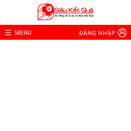
MENU
ĐĂNG NHẬP