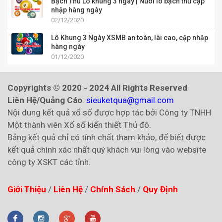
Bạch Thủ Lô khung 3 ngày | Nuôi lô bạch thủ cập
nhập hàng ngày
02/12/2020
Lô Khung 3 Ngày XSMB an toàn, lãi cao, cập nhập
hàng ngày
01/12/2020
Copyrights © 2020 - 2024 All Rights Reserved
Liên Hệ/Quảng Cáo
:
sieuketqua@gmail.com
Nội dung kết quả xổ số được hợp tác bởi Công ty TNHH
Một thành viên Xổ số kiến thiết Thủ đô.
Bảng kết quả chỉ có tính chất tham khảo, để biết được
kết quả chính xác nhất quý khách vui lòng vào website
công ty XSKT các tỉnh.
Giới Thiệu
/
Liên Hệ
/
Chính Sách
/
Quy Định