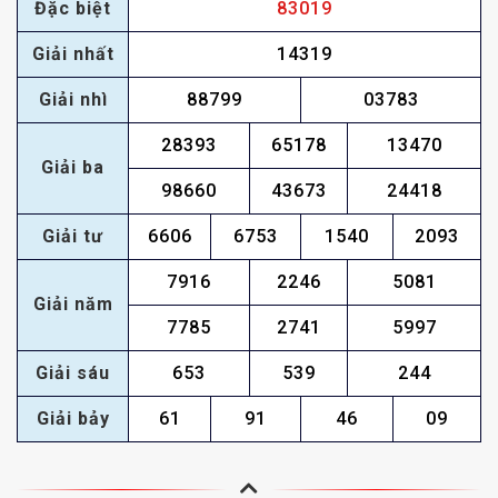
Đặc biệt
83019
Giải nhất
14319
Giải nhì
88799
03783
28393
65178
13470
Giải ba
98660
43673
24418
Giải tư
6606
6753
1540
2093
7916
2246
5081
Giải năm
7785
2741
5997
Giải sáu
653
539
244
Giải bảy
61
91
46
09