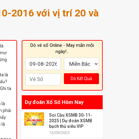
0-2016 với vị trí 20 và
Dò vé số Online - May mắn mỗi
là
ngày!...
 mơ
hững
ta là
Dò Kết Quả
xấu?
Ghi ta
Dự đoán Xổ Số Hôm Nay
 là
n phải
Soi Cầu XSMB 30-11-
hấy
2025 | Dự đoán XSMB
 là
bạch thủ siêu VIP
15/09/2025