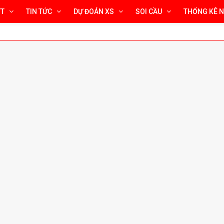
TT
TIN TỨC
DỰ ĐOÁN XS
SOI CẦU
THỐNG KÊ 