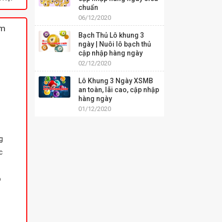
chuẩn
06/12/2020
am
Bạch Thủ Lô khung 3
ngày | Nuôi lô bạch thủ
cập nhập hàng ngày
02/12/2020
Lô Khung 3 Ngày XSMB
an toàn, lãi cao, cập nhập
hàng ngày
01/12/2020
g
c
p