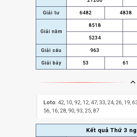
21200
Giải tư
6482
4838
8518
Giải năm
5234
Giải sáu
963
Giải bảy
53
61
Loto
:
42
,
10
,
92
,
12
,
47
,
33
,
24
,
26
,
19
,
6
56
,
16
,
28
,
90
,
93
,
25
,
87
Kết quả Thứ 3 n