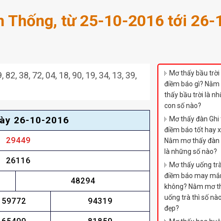
n Thống, từ 25-10-2016 tới 26-1
Mơ thấy bầu trời 
9
,
82
,
38
,
72
,
04
,
18
,
90
,
19
,
34
,
13
,
39
,
điềm báo gì? Nằm
thấy bầu trời là n
con số nào?
gày 26-10-2016
Mơ thấy đàn Ghi 
điềm báo tốt hay 
29449
Nằm mơ thấy đàn 
là những số nào?
26116
Mơ thấy uống trà
điềm báo may mắ
48294
không? Nằm mơ t
uống trà thì số nào
59772
94319
đẹp?