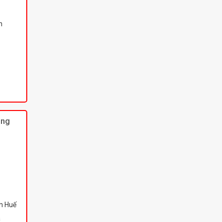
n
ung
n Huế
a