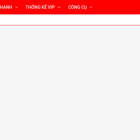
NHANH
THỐNG KÊ VIP
CÔNG CỤ