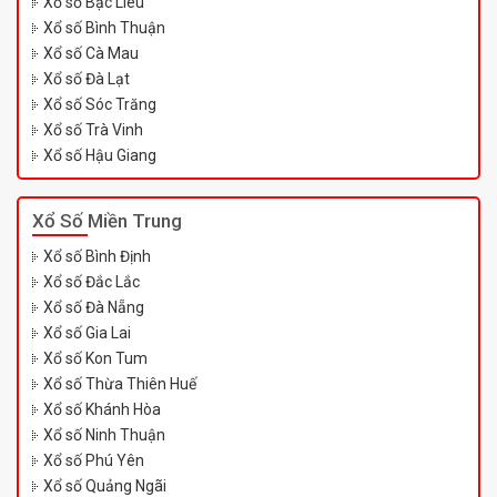
Xổ số Bạc Liêu
Xổ số Bình Thuận
Xổ số Cà Mau
Xổ số Đà Lạt
Xổ số Sóc Trăng
Xổ số Trà Vinh
Xổ số Hậu Giang
Xổ Số Miền Trung
Xổ số Bình Định
Xổ số Đắc Lắc
Xổ số Đà Nẵng
Xổ số Gia Lai
Xổ số Kon Tum
Xổ số Thừa Thiên Huế
Xổ số Khánh Hòa
Xổ số Ninh Thuận
Xổ số Phú Yên
Xổ số Quảng Ngãi