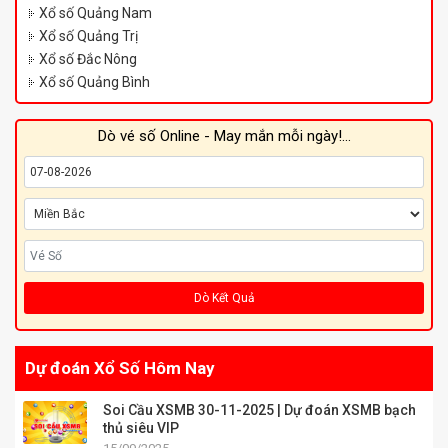
Xổ số Quảng Nam
Xổ số Quảng Trị
Xổ số Đắc Nông
Xổ số Quảng Bình
Dò vé số Online - May mắn mỗi ngày!...
Dò Kết Quả
Dự đoán Xổ Số Hôm Nay
Soi Cầu XSMB 30-11-2025 | Dự đoán XSMB bạch
thủ siêu VIP