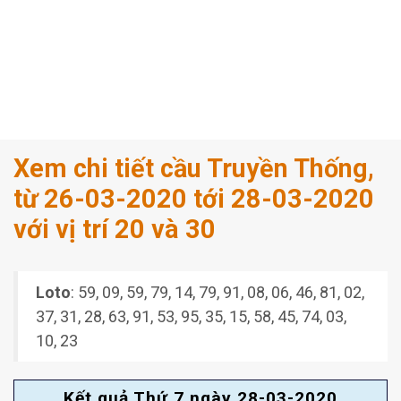
Xem chi tiết cầu Truyền Thống,
từ 26-03-2020 tới 28-03-2020
với vị trí 20 và 30
Loto
:
59
,
09
,
59
,
79
,
14
,
79
,
91
,
08
,
06
,
46
,
81
,
02
,
37
,
31
,
28
,
63
,
91
,
53
,
95
,
35
,
15
,
58
,
45
,
74
,
03
,
10
,
23
Kết quả Thứ 7 ngày 28-03-2020