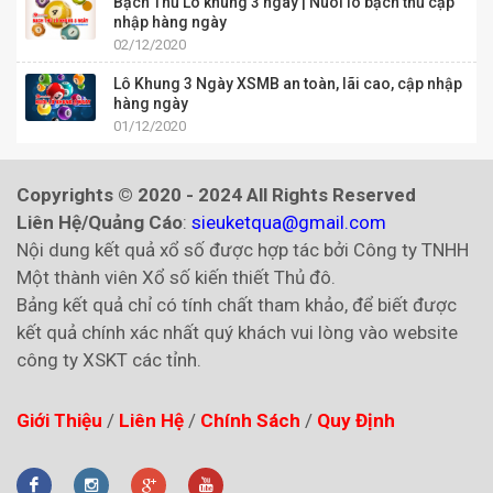
Bạch Thủ Lô khung 3 ngày | Nuôi lô bạch thủ cập
nhập hàng ngày
02/12/2020
Lô Khung 3 Ngày XSMB an toàn, lãi cao, cập nhập
hàng ngày
01/12/2020
Copyrights © 2020 - 2024 All Rights Reserved
Liên Hệ/Quảng Cáo
:
sieuketqua@gmail.com
Nội dung kết quả xổ số được hợp tác bởi Công ty TNHH
Một thành viên Xổ số kiến thiết Thủ đô.
Bảng kết quả chỉ có tính chất tham khảo, để biết được
kết quả chính xác nhất quý khách vui lòng vào website
công ty XSKT các tỉnh.
Giới Thiệu
/
Liên Hệ
/
Chính Sách
/
Quy Định