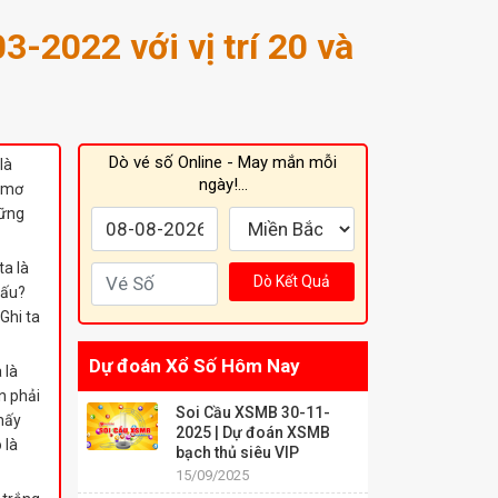
3-2022 với vị trí 20 và
Dò vé số Online - May mắn mỗi
là
ngày!...
 mơ
hững
ta là
Dò Kết Quả
xấu?
Ghi ta
Dự đoán Xổ Số Hôm Nay
 là
n phải
Soi Cầu XSMB 30-11-
hấy
2025 | Dự đoán XSMB
 là
bạch thủ siêu VIP
15/09/2025