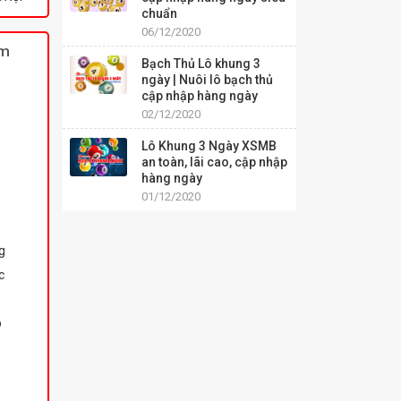
chuẩn
06/12/2020
am
Bạch Thủ Lô khung 3
ngày | Nuôi lô bạch thủ
cập nhập hàng ngày
02/12/2020
Lô Khung 3 Ngày XSMB
an toàn, lãi cao, cập nhập
hàng ngày
01/12/2020
g
c
p