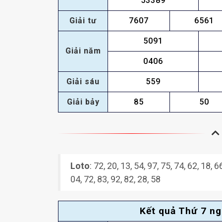
53389
Giải tư
7607
6561
5091
Giải năm
0406
Giải sáu
559
Giải bảy
85
50
Loto
:
72
,
20
,
13
,
54
,
97
,
75
,
74
,
62
,
18
,
6
04
,
72
,
83
,
92
,
82
,
28
,
58
Kết quả Thứ 7 n