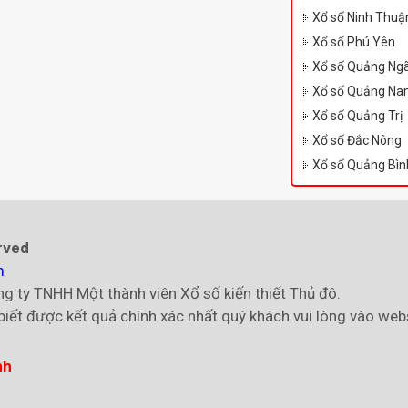
Xổ số Ninh Thuậ
Xổ số Phú Yên
Xổ số Quảng Ngã
Xổ số Quảng N
Xổ số Quảng Trị
Xổ số Đắc Nông
Xổ số Quảng Bìn
rved
m
g ty TNHH Một thành viên Xổ số kiến thiết Thủ đô.
biết được kết quả chính xác nhất quý khách vui lòng vào web
nh