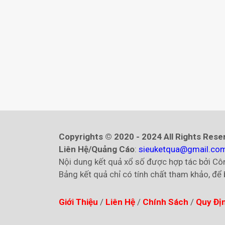
Copyrights © 2020 - 2024 All Rights Rese
Liên Hệ/Quảng Cáo
:
sieuketqua@gmail.co
Nội dung kết quả xổ số được hợp tác bởi Côn
Bảng kết quả chỉ có tính chất tham khảo, để 
Giới Thiệu
/
Liên Hệ
/
Chính Sách
/
Quy Đị