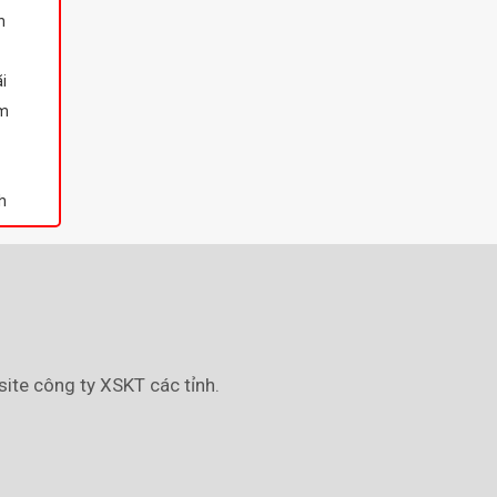
n
i
am
h
site công ty XSKT các tỉnh.