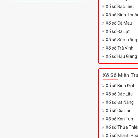
Xổ số Bạc Liêu
Xổ số Bình Thuậ
Xổ số Cà Mau
Xổ số Đà Lạt
Xổ số Sóc Trăng
Xổ số Trà Vinh
Xổ số Hậu Giang
Xổ Số Miền Tr
Xổ số Bình Định
Xổ số Đắc Lắc
Xổ số Đà Nẵng
Xổ số Gia Lai
Xổ số Kon Tum
Xổ số Thừa Thiê
Xổ số Khánh Hò