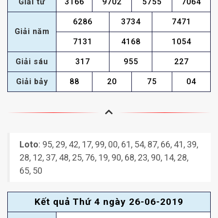
Giải tư
3166
9702
5755
7064
6286
3734
7471
Giải năm
7131
4168
1054
Giải sáu
317
955
227
Giải bảy
88
20
75
04
Loto
:
95
,
29
,
42
,
17
,
99
,
00
,
61
,
54
,
87
,
66
,
41
,
39
,
28
,
12
,
37
,
48
,
25
,
76
,
19
,
90
,
68
,
23
,
90
,
14
,
28
,
65
,
50
Kết quả Thứ 4 ngày 26-06-2019