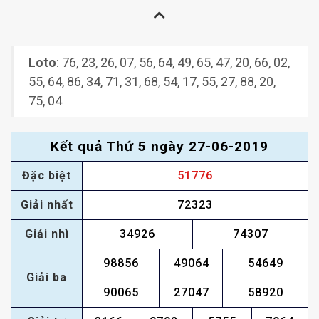
Loto
:
76
,
23
,
26
,
07
,
56
,
64
,
49
,
65
,
47
,
20
,
66
,
02
,
55
,
64
,
86
,
34
,
71
,
31
,
68
,
54
,
17
,
55
,
27
,
88
,
20
,
75
,
04
Kết quả Thứ 5 ngày 27-06-2019
Đặc biệt
51776
Giải nhất
72323
Giải nhì
34926
74307
98856
49064
54649
Giải ba
90065
27047
58920