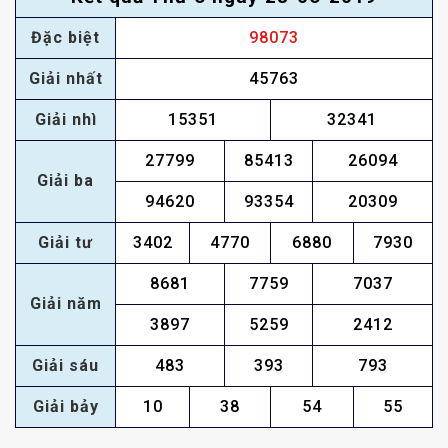
Đặc biệt
98073
Giải nhất
45763
Giải nhì
15351
32341
27799
85413
26094
Giải ba
94620
93354
20309
Giải tư
3402
4770
6880
7930
8681
7759
7037
Giải năm
3897
5259
2412
Giải sáu
483
393
793
Giải bảy
10
38
54
55