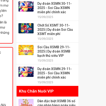
 trắng
Dự đoán XSMN 30-11-
Nằm mơ
2025 - Soi Cầu XSMN
 liên
miễn phí chính xác
o?
15/09/2025
ền là
Chốt Số XSMT 30-11-
 mơ
2025 | Dự đoán Soi Cầu
à những
XSMT miễn phí
15/09/2025
Soi Cầu XSMB 29-11-
2025 | Dự đoán XSMB
c
bạch thủ siêu VIP
15/09/2025
Dự đoán XSMN 29-11-
2025 - Soi Cầu XSMN
miễn phí chính xác
15/09/2025
Khu Chăn Nuôi VIP
Dàn đặc biệt XSMB 36 số
 Nội
cập nhập hàng ngày siêu