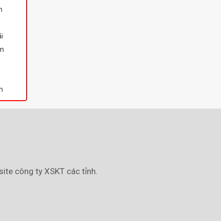
n
i
am
h
site công ty XSKT các tỉnh.