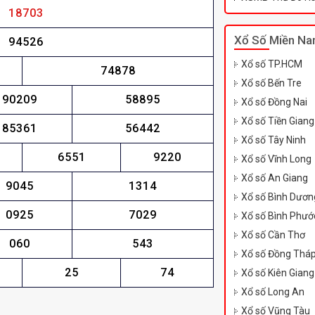
18703
Xổ Số Miền N
94526
Xổ số TP.HCM
74878
Xổ số Bến Tre
90209
58895
Xổ số Đồng Nai
Xổ số Tiền Giang
85361
56442
Xổ số Tây Ninh
6551
9220
Xổ số Vĩnh Long
Xổ số An Giang
9045
1314
Xổ số Bình Dươn
0925
7029
Xổ số Bình Phướ
Xổ số Cần Thơ
060
543
Xổ số Đồng Thá
25
74
Xổ số Kiên Giang
Xổ số Long An
Xổ số Vũng Tàu