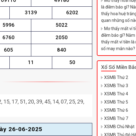
09110
49180
Mơ thấy hoa huệ
là điềm báo gì? 
3139
6202
thấy hoa huệ trắng
quan những số nà
5996
5022
Mơ thấy mất ví ti
điềm báo gì? Nằm
6760
2050
thấy mất ví tiền l
số may mắn nào?
605
840
11
50
Xổ Số Miền Bắ
XSMB Thứ 2
XSMB Thứ 3
XSMB Thứ 4
2
,
15
,
17
,
51
,
20
,
39
,
45
,
14
,
07
,
25
,
29
,
XSMB Thứ 5
XSMB Thứ 6
XSMB Thứ 7
XSMB Chủ Nhật
gày 26-06-2025
XSMB Thủ Đô Hà