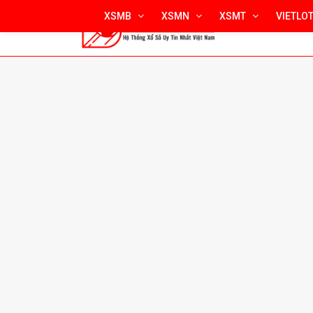
XSMB
XSMN
XSMT
VIETLO