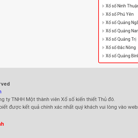
Xổ số Ninh Thuậ
Xổ số Phú Yên
Xổ số Quảng Ngã
Xổ số Quảng N
Xổ số Quảng Trị
Xổ số Đắc Nông
Xổ số Quảng Bìn
rved
m
g ty TNHH Một thành viên Xổ số kiến thiết Thủ đô.
biết được kết quả chính xác nhất quý khách vui lòng vào web
nh