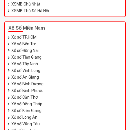
XSMB Chủ Nhật
XSMB Thủ Đô Hà Nội
Xổ Số Miền Nam
Xổ số TP.HCM
Xổ số Bến Tre
Xổ số Đồng Nai
Xổ số Tiền Giang
Xổ số Tây Ninh
Xổ số Vĩnh Long
Xổ số An Giang
Xổ số Bình Dương
Xổ số Bình Phước
Xổ số Cần Thơ
Xổ số Đồng Tháp
Xổ số Kiên Giang
Xổ số Long An
Xổ số Vũng Tàu