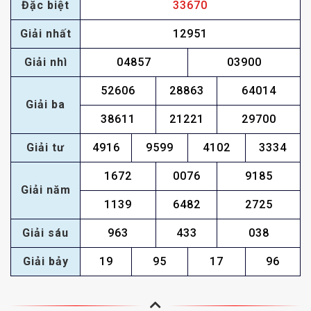
Đặc biệt
33670
Giải nhất
12951
Giải nhì
04857
03900
52606
28863
64014
Giải ba
38611
21221
29700
Giải tư
4916
9599
4102
3334
1672
0076
9185
Giải năm
1139
6482
2725
Giải sáu
963
433
038
Giải bảy
19
95
17
96