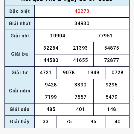
Đặc biệt
40273
Giải nhất
34930
Giải nhì
10904
77951
32284
21393
54875
Giải ba
44580
41655
72877
Giải tư
4721
9078
1949
0728
9428
3390
9295
Giải năm
7199
7557
5479
Giải sáu
485
401
148
Giải bảy
33
75
95
40