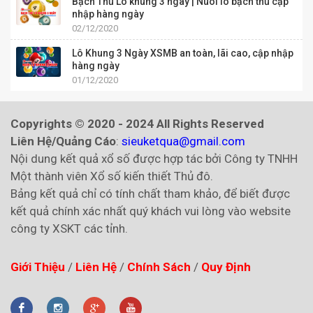
Bạch Thủ Lô khung 3 ngày | Nuôi lô bạch thủ cập
nhập hàng ngày
02/12/2020
Lô Khung 3 Ngày XSMB an toàn, lãi cao, cập nhập
hàng ngày
01/12/2020
Copyrights © 2020 - 2024 All Rights Reserved
Liên Hệ/Quảng Cáo
:
sieuketqua@gmail.com
Nội dung kết quả xổ số được hợp tác bởi Công ty TNHH
Một thành viên Xổ số kiến thiết Thủ đô.
Bảng kết quả chỉ có tính chất tham khảo, để biết được
kết quả chính xác nhất quý khách vui lòng vào website
công ty XSKT các tỉnh.
Giới Thiệu
/
Liên Hệ
/
Chính Sách
/
Quy Định