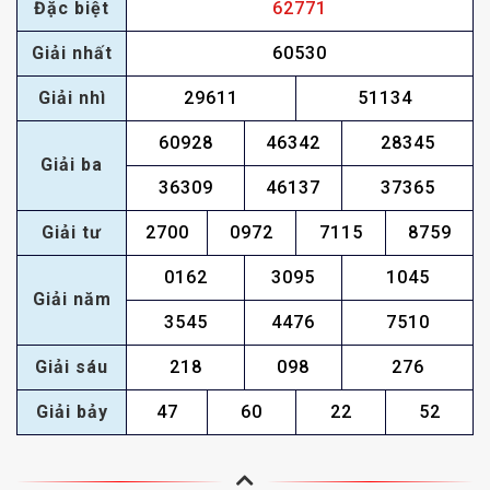
Đặc biệt
62771
Giải nhất
60530
Giải nhì
29611
51134
60928
46342
28345
Giải ba
36309
46137
37365
Giải tư
2700
0972
7115
8759
0162
3095
1045
Giải năm
3545
4476
7510
Giải sáu
218
098
276
Giải bảy
47
60
22
52