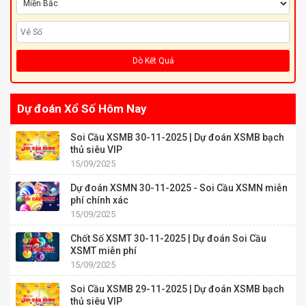
Dò Kết Quả
Dự đoán Xổ Số Hôm Nay
Soi Cầu XSMB 30-11-2025 | Dự đoán XSMB bạch
thủ siêu VIP
15/09/2025
Dự đoán XSMN 30-11-2025 - Soi Cầu XSMN miễn
phí chính xác
15/09/2025
Chốt Số XSMT 30-11-2025 | Dự đoán Soi Cầu
XSMT miễn phí
15/09/2025
Soi Cầu XSMB 29-11-2025 | Dự đoán XSMB bạch
thủ siêu VIP