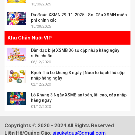
15/09/2025
Dự đoán XSMN 29-11-2025 - Soi Cầu XSMN miễn
phí chính xác
15/09/2025
Khu Chăn Nuôi VIP
Dàn đặc biệt XSMB 36 số cập nhập hàng ngày
siêu chuẩn
06/12/2020
Bạch Thủ Lô khung 3 ngày | Nuôi lô bạch thủ cập
nhập hàng ngày
02/12/2020
Lô Khung 3 Ngày XSMB an toàn, lãi cao, cập nhập
hàng ngày
01/12/2020
Copyrights © 2020 - 2024 All Rights Reserved
Liên Hệ/Quảng Cáo
:
sieuketqua@gmail.com