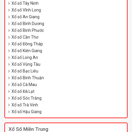
Xổ số Tây Ninh
Xổ số Vĩnh Long
Xổ số An Giang
Xổ số Bình Dương
Xổ số Bình Phước
Xổ số Cần Thơ
Xổ số Đồng Tháp
Xổ số Kiên Giang
Xổ số Long An
Xổ số Vũng Tàu
Xổ số Bạc Liêu
Xổ số Bình Thuận
Xổ số Cà Mau
Xổ số Đà Lạt
Xổ số Sóc Trăng
Xổ số Trà Vinh
Xổ số Hậu Giang
Xổ Số Miền Trung