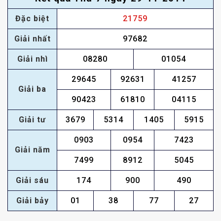
Đặc biệt
21759
Giải nhất
97682
Giải nhì
08280
01054
29645
92631
41257
Giải ba
90423
61810
04115
Giải tư
3679
5314
1405
5915
0903
0954
7423
Giải năm
7499
8912
5045
Giải sáu
174
900
490
Giải bảy
01
38
77
27