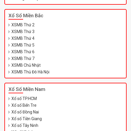
Xổ Số Miền Bắc
XSMB Thứ 2
XSMB Thứ 3
XSMB Thứ 4
XSMB Thứ 5
XSMB Thứ 6
XSMB Thứ 7
XSMB Chủ Nhật
XSMB Thủ Đô Hà Nội
Xổ Số Miền Nam
Xổ số TP.HCM
Xổ số Bến Tre
Xổ số Đồng Nai
Xổ số Tiền Giang
Xổ số Tây Ninh