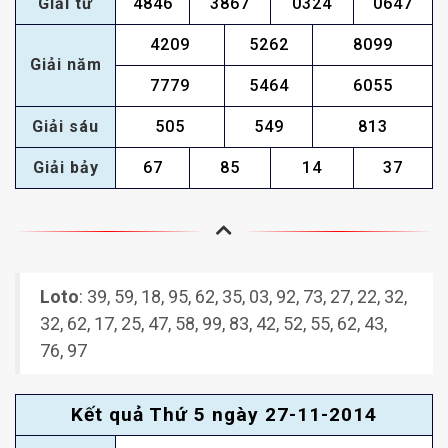
Giải tư
4846
3867
0324
0647
4209
5262
8099
Giải năm
7779
5464
6055
Giải sáu
505
549
813
Giải bảy
67
85
14
37
Loto
:
39
,
59
,
18
,
95
,
62
,
35
,
03
,
92
,
73
,
27
,
22
,
32
,
32
,
62
,
17
,
25
,
47
,
58
,
99
,
83
,
42
,
52
,
55
,
62
,
43
,
76
,
97
Kết quả Thứ 5 ngày 27-11-2014