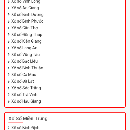
Xổ số Vĩnh Long
Xổ số An Giang
Xổ số Bình Dương
Xổ số Bình Phước
Xổ số Cần Thơ
Xổ số Đồng Tháp
Xổ số Kiên Giang
Xổ số Long An
Xổ số Vũng Tàu
Xổ số Bạc Liêu
Xổ số Bình Thuận
Xổ số Cà Mau
Xổ số Đà Lạt
Xổ số Sóc Trăng
Xổ số Trà Vinh
Xổ số Hậu Giang
Xổ Số Miền Trung
Xổ số Bình Định