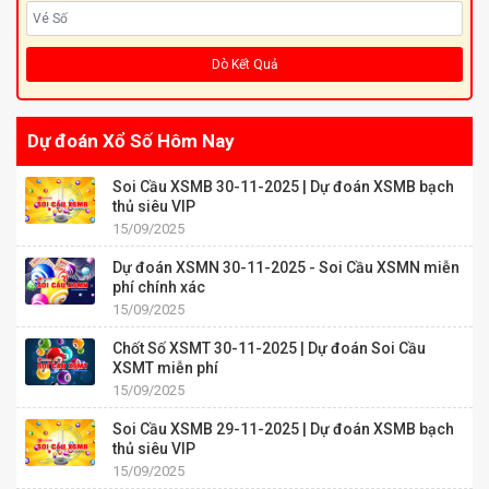
Dò Kết Quả
Dự đoán Xổ Số Hôm Nay
Soi Cầu XSMB 30-11-2025 | Dự đoán XSMB bạch
thủ siêu VIP
15/09/2025
Dự đoán XSMN 30-11-2025 - Soi Cầu XSMN miễn
phí chính xác
15/09/2025
Chốt Số XSMT 30-11-2025 | Dự đoán Soi Cầu
XSMT miễn phí
15/09/2025
Soi Cầu XSMB 29-11-2025 | Dự đoán XSMB bạch
thủ siêu VIP
15/09/2025