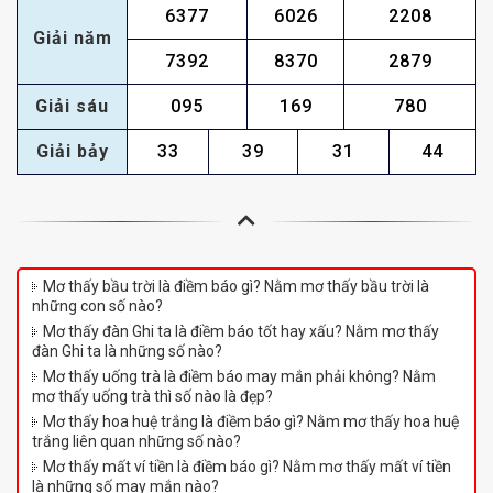
6377
6026
2208
Giải năm
7392
8370
2879
Giải sáu
095
169
780
Giải bảy
33
39
31
44
Mơ thấy bầu trời là điềm báo gì? Nằm mơ thấy bầu trời là
những con số nào?
Mơ thấy đàn Ghi ta là điềm báo tốt hay xấu? Nằm mơ thấy
đàn Ghi ta là những số nào?
Mơ thấy uống trà là điềm báo may mắn phải không? Nằm
mơ thấy uống trà thì số nào là đẹp?
Mơ thấy hoa huệ trắng là điềm báo gì? Nằm mơ thấy hoa huệ
trắng liên quan những số nào?
Mơ thấy mất ví tiền là điềm báo gì? Nằm mơ thấy mất ví tiền
là những số may mắn nào?