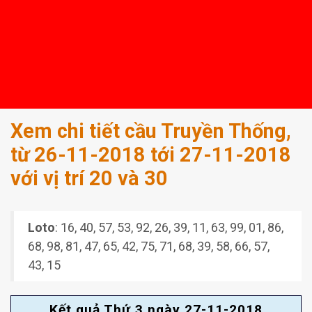
Xem chi tiết cầu Truyền Thống,
từ 26-11-2018 tới 27-11-2018
với vị trí 20 và 30
Loto
:
16
,
40
,
57
,
53
,
92
,
26
,
39
,
11
,
63
,
99
,
01
,
86
,
68
,
98
,
81
,
47
,
65
,
42
,
75
,
71
,
68
,
39
,
58
,
66
,
57
,
43
,
15
Kết quả Thứ 3 ngày 27-11-2018