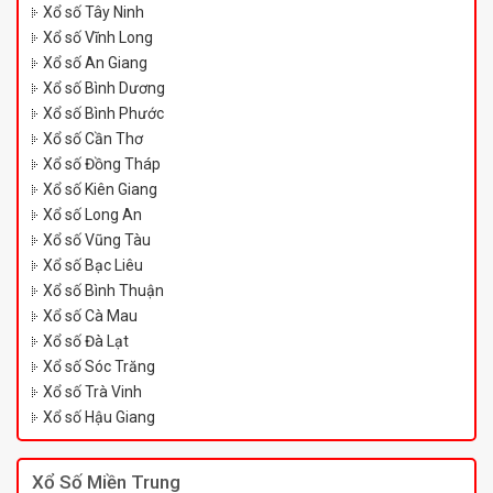
Xổ số Tây Ninh
Xổ số Vĩnh Long
Xổ số An Giang
Xổ số Bình Dương
Xổ số Bình Phước
Xổ số Cần Thơ
Xổ số Đồng Tháp
Xổ số Kiên Giang
Xổ số Long An
Xổ số Vũng Tàu
Xổ số Bạc Liêu
Xổ số Bình Thuận
Xổ số Cà Mau
Xổ số Đà Lạt
Xổ số Sóc Trăng
Xổ số Trà Vinh
Xổ số Hậu Giang
Xổ Số Miền Trung