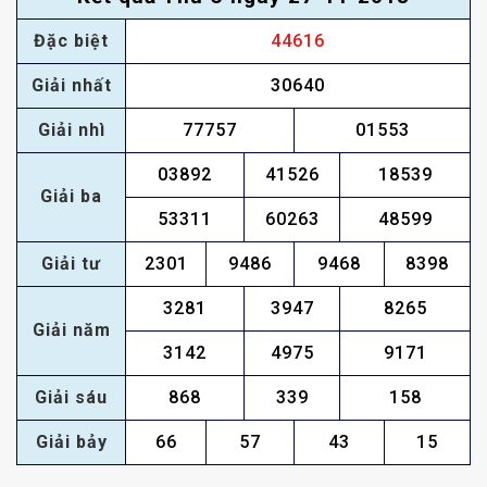
Đặc biệt
44616
Giải nhất
30640
Giải nhì
77757
01553
03892
41526
18539
Giải ba
53311
60263
48599
Giải tư
2301
9486
9468
8398
3281
3947
8265
Giải năm
3142
4975
9171
Giải sáu
868
339
158
Giải bảy
66
57
43
15