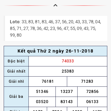
Loto
:
33
,
83
,
81
,
83
,
46
,
37
,
56
,
20
,
43
,
33
,
78
,
04
,
85
,
71
,
27
,
78
,
36
,
42
,
23
,
96
,
47
,
55
,
09
,
43
,
75
,
99
,
80
Kết quả Thứ 2 ngày 26-11-2018
Đặc biệt
74033
Giải nhất
25383
Giải nhì
76181
71283
51346
13237
72856
Giải ba
03520
83143
06133