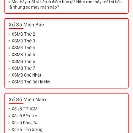
Mơ thấy mất ví tiền là điềm báo gì? Nằm mơ thấy mất ví tiền
là những số may mắn nào?
Xổ Số Miền Bắc
XSMB Thứ 2
XSMB Thứ 3
XSMB Thứ 4
XSMB Thứ 5
XSMB Thứ 6
XSMB Thứ 7
XSMB Chủ Nhật
XSMB Thủ Đô Hà Nội
Xổ Số Miền Nam
Xổ số TP.HCM
Xổ số Bến Tre
Xổ số Đồng Nai
Xổ số Tiền Giang