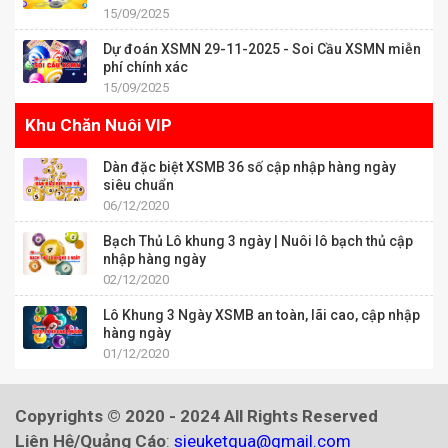
15/09/2025
Dự đoán XSMN 29-11-2025 - Soi Cầu XSMN miễn
phí chính xác
15/09/2025
Khu Chăn Nuôi VIP
Dàn đặc biệt XSMB 36 số cập nhập hàng ngày
siêu chuẩn
06/12/2020
Bạch Thủ Lô khung 3 ngày | Nuôi lô bạch thủ cập
nhập hàng ngày
02/12/2020
Lô Khung 3 Ngày XSMB an toàn, lãi cao, cập nhập
hàng ngày
01/12/2020
Copyrights © 2020 - 2024 All Rights Reserved
Liên Hệ/Quảng Cáo
:
sieuketqua@gmail.com