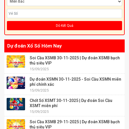
Dò Kết Quả
Dự đoán Xổ Số Hôm Nay
Soi Cầu XSMB 30-11-2025 | Dự đoán XSMB bạch
thủ siêu VIP
15/09/2025
Dự đoán XSMN 30-11-2025 - Soi Cầu XSMN miễn
phí chính xác
15/09/2025
Chốt Số XSMT 30-11-2025 | Dự đoán Soi Cầu
XSMT miễn phí
15/09/2025
Soi Cầu XSMB 29-11-2025 | Dự đoán XSMB bạch
thủ siêu VIP