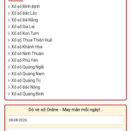
Xổ số Bình Định
Xổ số Đắc Lắc
Xổ số Đà Nẵng
Xổ số Gia Lai
Xổ số Kon Tum
Xổ số Thừa Thiên Huế
Xổ số Khánh Hòa
Xổ số Ninh Thuận
Xổ số Phú Yên
Xổ số Quảng Ngãi
Xổ số Quảng Nam
Xổ số Quảng Trị
Xổ số Đắc Nông
Xổ số Quảng Bình
Dò vé số Online - May mắn mỗi ngày!...