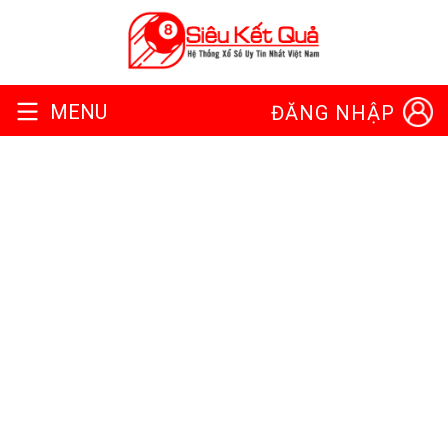
MENU
ĐĂNG NHẬP