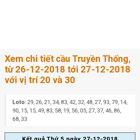
Xem chi tiết cầu Truyền Thống,
từ 26-12-2018 tới 27-12-2018
với vị trí 20 và 30
Loto
:
29
,
26
,
21
,
34
,
83
,
42
,
32
,
48
,
27
,
93
,
79
,
14
,
90
,
15
,
15
,
49
,
83
,
58
,
19
,
56
,
05
,
27
,
37
,
46
,
86
,
68
,
33
Kết quả Thứ 5 ngày 27-12-2018