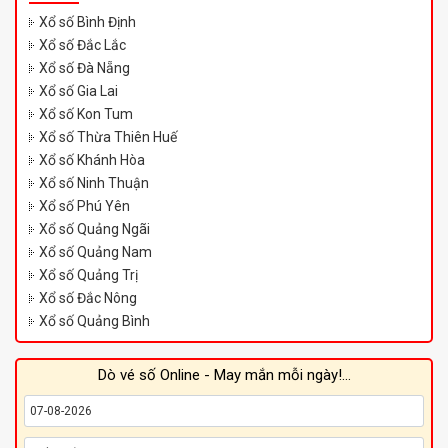
Xổ số Bình Định
Xổ số Đắc Lắc
Xổ số Đà Nẵng
Xổ số Gia Lai
Xổ số Kon Tum
Xổ số Thừa Thiên Huế
Xổ số Khánh Hòa
Xổ số Ninh Thuận
Xổ số Phú Yên
Xổ số Quảng Ngãi
Xổ số Quảng Nam
Xổ số Quảng Trị
Xổ số Đắc Nông
Xổ số Quảng Bình
Dò vé số Online - May mắn mỗi ngày!...