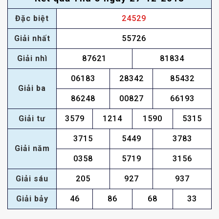
Đặc biệt
24529
Giải nhất
55726
Giải nhì
87621
81834
06183
28342
85432
Giải ba
86248
00827
66193
Giải tư
3579
1214
1590
5315
3715
5449
3783
Giải năm
0358
5719
3156
Giải sáu
205
927
937
Giải bảy
46
86
68
33