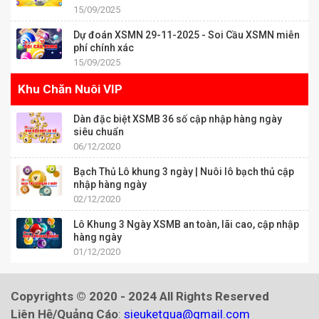
15/09/2025
Dự đoán XSMN 29-11-2025 - Soi Cầu XSMN miễn
phí chính xác
15/09/2025
Khu Chăn Nuôi VIP
Dàn đặc biệt XSMB 36 số cập nhập hàng ngày
siêu chuẩn
06/12/2020
Bạch Thủ Lô khung 3 ngày | Nuôi lô bạch thủ cập
nhập hàng ngày
02/12/2020
Lô Khung 3 Ngày XSMB an toàn, lãi cao, cập nhập
hàng ngày
01/12/2020
Copyrights © 2020 - 2024 All Rights Reserved
Liên Hệ/Quảng Cáo
:
sieuketqua@gmail.com