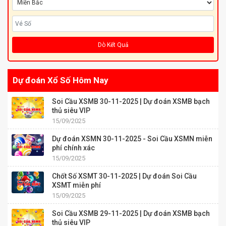
Dò Kết Quả
Dự đoán Xổ Số Hôm Nay
Soi Cầu XSMB 30-11-2025 | Dự đoán XSMB bạch
thủ siêu VIP
15/09/2025
Dự đoán XSMN 30-11-2025 - Soi Cầu XSMN miễn
phí chính xác
15/09/2025
Chốt Số XSMT 30-11-2025 | Dự đoán Soi Cầu
XSMT miễn phí
15/09/2025
Soi Cầu XSMB 29-11-2025 | Dự đoán XSMB bạch
thủ siêu VIP