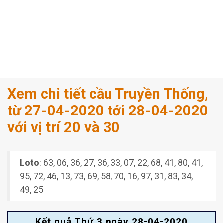
Xem chi tiết cầu Truyền Thống,
từ 27-04-2020 tới 28-04-2020
với vị trí 20 và 30
Loto
:
63
,
06
,
36
,
27
,
36
,
33
,
07
,
22
,
68
,
41
,
80
,
41
,
95
,
72
,
46
,
13
,
73
,
69
,
58
,
70
,
16
,
97
,
31
,
83
,
34
,
49
,
25
Kết quả Thứ 3 ngày 28-04-2020