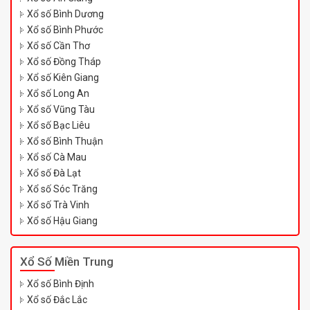
Xổ số Bình Dương
Xổ số Bình Phước
Xổ số Cần Thơ
Xổ số Đồng Tháp
Xổ số Kiên Giang
Xổ số Long An
Xổ số Vũng Tàu
Xổ số Bạc Liêu
Xổ số Bình Thuận
Xổ số Cà Mau
Xổ số Đà Lạt
Xổ số Sóc Trăng
Xổ số Trà Vinh
Xổ số Hậu Giang
Xổ Số Miền Trung
Xổ số Bình Định
Xổ số Đắc Lắc