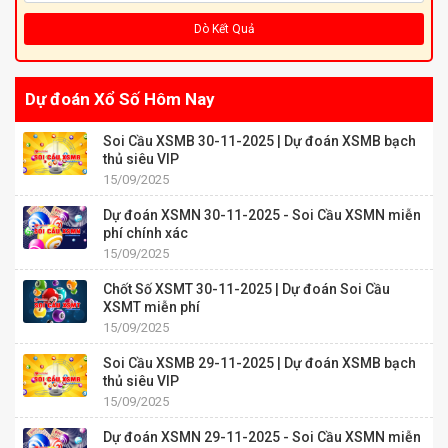
Dò Kết Quả
Dự đoán Xổ Số Hôm Nay
Soi Cầu XSMB 30-11-2025 | Dự đoán XSMB bạch
thủ siêu VIP
15/09/2025
Dự đoán XSMN 30-11-2025 - Soi Cầu XSMN miễn
phí chính xác
15/09/2025
Chốt Số XSMT 30-11-2025 | Dự đoán Soi Cầu
XSMT miễn phí
15/09/2025
Soi Cầu XSMB 29-11-2025 | Dự đoán XSMB bạch
thủ siêu VIP
15/09/2025
Dự đoán XSMN 29-11-2025 - Soi Cầu XSMN miễn