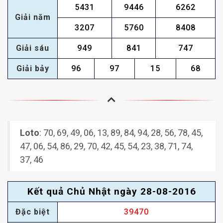
5431
9446
6262
Giải năm
3207
5760
8408
Giải sáu
949
841
747
Giải bảy
96
97
15
68
Loto
:
70
,
69
,
49
,
06
,
13
,
89
,
84
,
94
,
28
,
56
,
78
,
45
,
47
,
06
,
54
,
86
,
29
,
70
,
42
,
45
,
54
,
23
,
38
,
71
,
74
,
37
,
46
Kết quả Chủ Nhật ngày 28-08-2016
Đặc biệt
39470