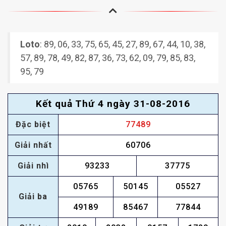
Loto
:
89
,
06
,
33
,
75
,
65
,
45
,
27
,
89
,
67
,
44
,
10
,
38
,
57
,
89
,
78
,
49
,
82
,
87
,
36
,
73
,
62
,
09
,
79
,
85
,
83
,
95
,
79
Kết quả Thứ 4 ngày 31-08-2016
Đặc biệt
77489
Giải nhất
60706
Giải nhì
93233
37775
05765
50145
05527
Giải ba
49189
85467
77844