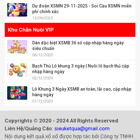
Dự đoán XSMN 29-11-2025 - Soi Cầu XSMN miễn
phí chính xác
15/09/2025
Khu Chăn Nuôi VIP
Dàn đặc biệt XSMB 36 số cập nhập hàng ngày
siêu chuẩn
06/12/2020
Bạch Thủ Lô khung 3 ngày | Nuôi lô bạch thủ cập
nhập hàng ngày
02/12/2020
Lô Khung 3 Ngày XSMB an toàn, lãi cao, cập nhập
hàng ngày
01/12/2020
Copyrights © 2020 - 2024 All Rights Reserved
Liên Hệ/Quảng Cáo
:
sieuketqua@gmail.com
Nội dung kết quả xổ số được hợp tác bởi Công ty TNHH