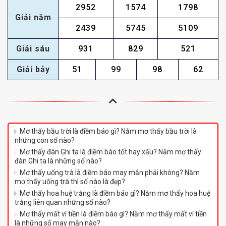
2952
1574
1798
Giải năm
2439
5745
5109
Giải sáu
931
829
521
Giải bảy
51
99
98
62
Mơ thấy bầu trời là điềm báo gì? Nằm mơ thấy bầu trời là
những con số nào?
Mơ thấy đàn Ghi ta là điềm báo tốt hay xấu? Nằm mơ thấy
đàn Ghi ta là những số nào?
Mơ thấy uống trà là điềm báo may mắn phải không? Nằm
mơ thấy uống trà thì số nào là đẹp?
Mơ thấy hoa huệ trắng là điềm báo gì? Nằm mơ thấy hoa huệ
trắng liên quan những số nào?
Mơ thấy mất ví tiền là điềm báo gì? Nằm mơ thấy mất ví tiền
là những số may mắn nào?