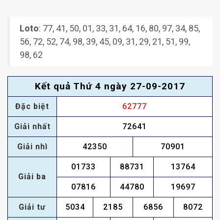
Loto
:
77
,
41
,
50
,
01
,
33
,
31
,
64
,
16
,
80
,
97
,
34
,
85
,
56
,
72
,
52
,
74
,
98
,
39
,
45
,
09
,
31
,
29
,
21
,
51
,
99
,
98
,
62
Kết quả Thứ 4 ngày 27-09-2017
Đặc biệt
62777
Giải nhất
72641
Giải nhì
42350
70901
01733
88731
13764
Giải ba
07816
44780
19697
Giải tư
5034
2185
6856
8072