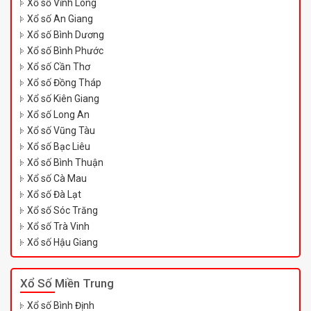
Xổ số Vĩnh Long
Xổ số An Giang
Xổ số Bình Dương
Xổ số Bình Phước
Xổ số Cần Thơ
Xổ số Đồng Tháp
Xổ số Kiên Giang
Xổ số Long An
Xổ số Vũng Tàu
Xổ số Bạc Liêu
Xổ số Bình Thuận
Xổ số Cà Mau
Xổ số Đà Lạt
Xổ số Sóc Trăng
Xổ số Trà Vinh
Xổ số Hậu Giang
Xổ Số Miền Trung
Xổ số Bình Định