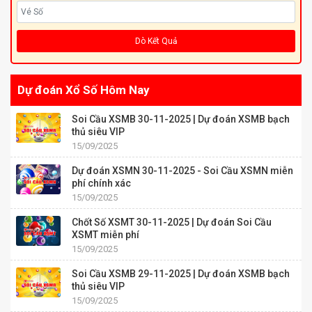
Dò Kết Quả
Dự đoán Xổ Số Hôm Nay
Soi Cầu XSMB 30-11-2025 | Dự đoán XSMB bạch
thủ siêu VIP
15/09/2025
Dự đoán XSMN 30-11-2025 - Soi Cầu XSMN miễn
phí chính xác
15/09/2025
Chốt Số XSMT 30-11-2025 | Dự đoán Soi Cầu
XSMT miễn phí
15/09/2025
Soi Cầu XSMB 29-11-2025 | Dự đoán XSMB bạch
thủ siêu VIP
15/09/2025