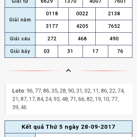
Giải tư
6629
1370
4007
7601
0118
0022
2138
Giải năm
3177
4205
7652
Giải sáu
272
468
490
Giải bảy
03
31
17
76
Loto
:
96
,
77
,
86
,
35
,
28
,
90
,
31
,
02
,
11
,
86
,
22
,
74
,
21
,
87
,
17
,
84
,
24
,
93
,
48
,
71
,
66
,
82
,
19
,
10
,
77
,
59
,
46
Kết quả Thứ 5 ngày 28-09-2017