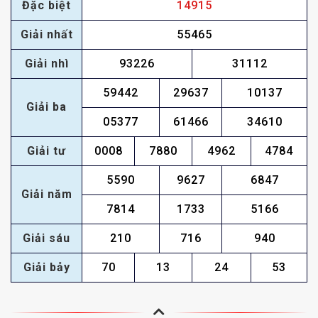
Đặc biệt
14915
Giải nhất
55465
Giải nhì
93226
31112
59442
29637
10137
Giải ba
05377
61466
34610
Giải tư
0008
7880
4962
4784
5590
9627
6847
Giải năm
7814
1733
5166
Giải sáu
210
716
940
Giải bảy
70
13
24
53