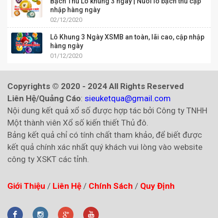
Bạch Thủ Lô khung 3 ngày | Nuôi lô bạch thủ cập
nhập hàng ngày
02/12/2020
Lô Khung 3 Ngày XSMB an toàn, lãi cao, cập nhập
hàng ngày
01/12/2020
Copyrights © 2020 - 2024 All Rights Reserved
Liên Hệ/Quảng Cáo
:
sieuketqua@gmail.com
Nội dung kết quả xổ số được hợp tác bởi Công ty TNHH
Một thành viên Xổ số kiến thiết Thủ đô.
Bảng kết quả chỉ có tính chất tham khảo, để biết được
kết quả chính xác nhất quý khách vui lòng vào website
công ty XSKT các tỉnh.
Giới Thiệu
/
Liên Hệ
/
Chính Sách
/
Quy Định