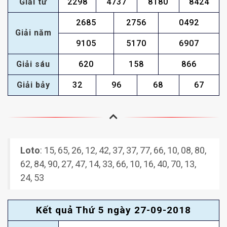
Giải tư
2298
4737
8180
8424
2685
2756
0492
Giải năm
9105
5170
6907
Giải sáu
620
158
866
Giải bảy
32
96
68
67
Loto
:
15
,
65
,
26
,
12
,
42
,
37
,
37
,
77
,
66
,
10
,
08
,
80
,
62
,
84
,
90
,
27
,
47
,
14
,
33
,
66
,
10
,
16
,
40
,
70
,
13
,
24
,
53
Kết quả Thứ 5 ngày 27-09-2018