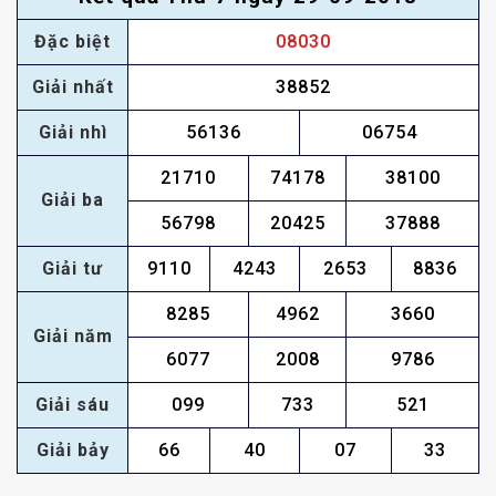
Đặc biệt
08030
Giải nhất
38852
Giải nhì
56136
06754
21710
74178
38100
Giải ba
56798
20425
37888
Giải tư
9110
4243
2653
8836
8285
4962
3660
Giải năm
6077
2008
9786
Giải sáu
099
733
521
Giải bảy
66
40
07
33