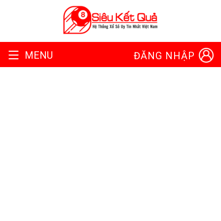
MENU
ĐĂNG NHẬP