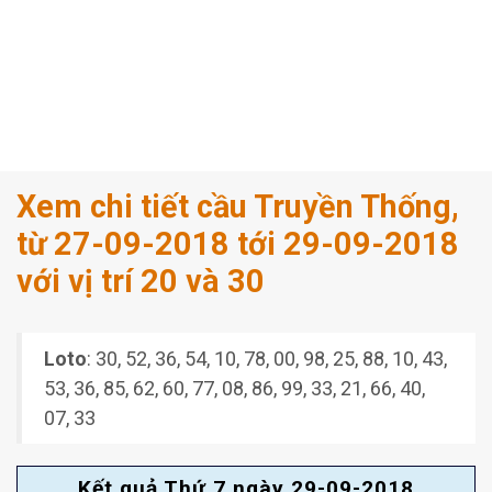
Xem chi tiết cầu Truyền Thống,
từ 27-09-2018 tới 29-09-2018
với vị trí 20 và 30
Loto
:
30
,
52
,
36
,
54
,
10
,
78
,
00
,
98
,
25
,
88
,
10
,
43
,
53
,
36
,
85
,
62
,
60
,
77
,
08
,
86
,
99
,
33
,
21
,
66
,
40
,
07
,
33
Kết quả Thứ 7 ngày 29-09-2018