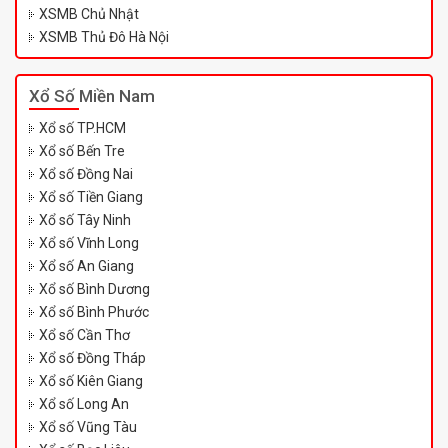
XSMB Chủ Nhật
XSMB Thủ Đô Hà Nội
Xổ Số Miền Nam
Xổ số TP.HCM
Xổ số Bến Tre
Xổ số Đồng Nai
Xổ số Tiền Giang
Xổ số Tây Ninh
Xổ số Vĩnh Long
Xổ số An Giang
Xổ số Bình Dương
Xổ số Bình Phước
Xổ số Cần Thơ
Xổ số Đồng Tháp
Xổ số Kiên Giang
Xổ số Long An
Xổ số Vũng Tàu