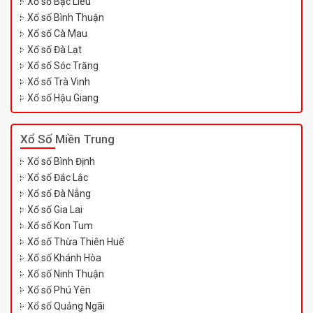
Xổ số Bạc Liêu
Xổ số Bình Thuận
Xổ số Cà Mau
Xổ số Đà Lạt
Xổ số Sóc Trăng
Xổ số Trà Vinh
Xổ số Hậu Giang
Xổ Số Miền Trung
Xổ số Bình Định
Xổ số Đắc Lắc
Xổ số Đà Nẵng
Xổ số Gia Lai
Xổ số Kon Tum
Xổ số Thừa Thiên Huế
Xổ số Khánh Hòa
Xổ số Ninh Thuận
Xổ số Phú Yên
Xổ số Quảng Ngãi