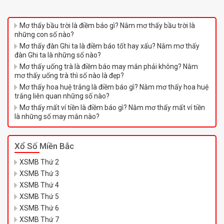
Mơ thấy bầu trời là điềm báo gì? Nằm mơ thấy bầu trời là
những con số nào?
Mơ thấy đàn Ghi ta là điềm báo tốt hay xấu? Nằm mơ thấy
đàn Ghi ta là những số nào?
Mơ thấy uống trà là điềm báo may mắn phải không? Nằm
mơ thấy uống trà thì số nào là đẹp?
Mơ thấy hoa huệ trắng là điềm báo gì? Nằm mơ thấy hoa huệ
trắng liên quan những số nào?
Mơ thấy mất ví tiền là điềm báo gì? Nằm mơ thấy mất ví tiền
là những số may mắn nào?
Xổ Số Miền Bắc
XSMB Thứ 2
XSMB Thứ 3
XSMB Thứ 4
XSMB Thứ 5
XSMB Thứ 6
XSMB Thứ 7