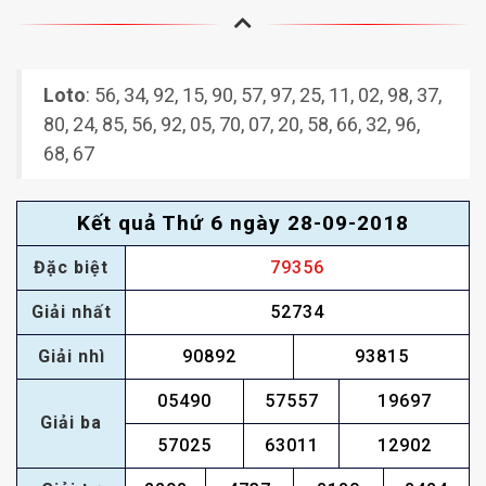
Loto
:
56
,
34
,
92
,
15
,
90
,
57
,
97
,
25
,
11
,
02
,
98
,
37
,
80
,
24
,
85
,
56
,
92
,
05
,
70
,
07
,
20
,
58
,
66
,
32
,
96
,
68
,
67
Kết quả Thứ 6 ngày 28-09-2018
Đặc biệt
79356
Giải nhất
52734
Giải nhì
90892
93815
05490
57557
19697
Giải ba
57025
63011
12902