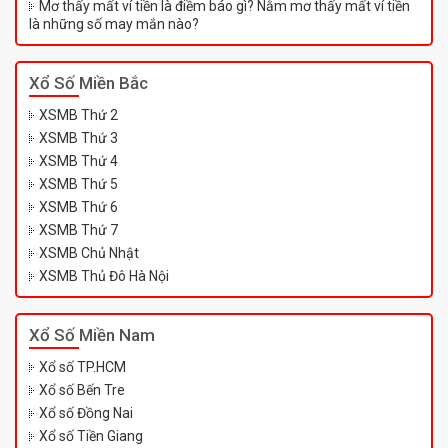
Mơ thấy mất ví tiền là điềm báo gì? Nằm mơ thấy mất ví tiền
là những số may mắn nào?
Xổ Số Miền Bắc
XSMB Thứ 2
XSMB Thứ 3
XSMB Thứ 4
XSMB Thứ 5
XSMB Thứ 6
XSMB Thứ 7
XSMB Chủ Nhật
XSMB Thủ Đô Hà Nội
Xổ Số Miền Nam
Xổ số TP.HCM
Xổ số Bến Tre
Xổ số Đồng Nai
Xổ số Tiền Giang