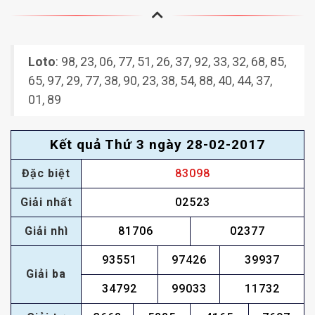
Loto
:
98
,
23
,
06
,
77
,
51
,
26
,
37
,
92
,
33
,
32
,
68
,
85
,
65
,
97
,
29
,
77
,
38
,
90
,
23
,
38
,
54
,
88
,
40
,
44
,
37
,
01
,
89
Kết quả Thứ 3 ngày 28-02-2017
Đặc biệt
83098
Giải nhất
02523
Giải nhì
81706
02377
93551
97426
39937
Giải ba
34792
99033
11732