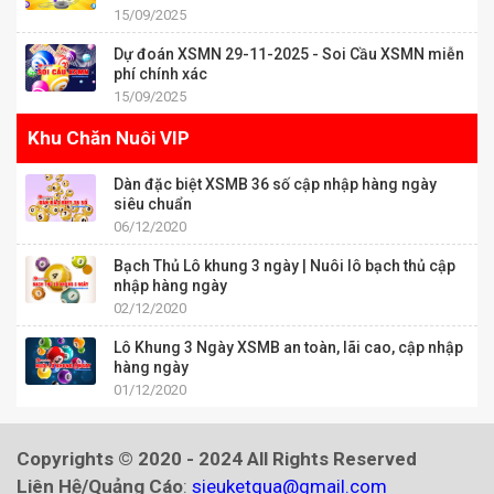
15/09/2025
Dự đoán XSMN 29-11-2025 - Soi Cầu XSMN miễn
phí chính xác
15/09/2025
Khu Chăn Nuôi VIP
Dàn đặc biệt XSMB 36 số cập nhập hàng ngày
siêu chuẩn
06/12/2020
Bạch Thủ Lô khung 3 ngày | Nuôi lô bạch thủ cập
nhập hàng ngày
02/12/2020
Lô Khung 3 Ngày XSMB an toàn, lãi cao, cập nhập
hàng ngày
01/12/2020
Copyrights © 2020 - 2024 All Rights Reserved
Liên Hệ/Quảng Cáo
:
sieuketqua@gmail.com