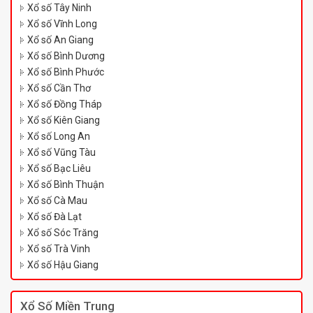
Xổ số Tây Ninh
Xổ số Vĩnh Long
Xổ số An Giang
Xổ số Bình Dương
Xổ số Bình Phước
Xổ số Cần Thơ
Xổ số Đồng Tháp
Xổ số Kiên Giang
Xổ số Long An
Xổ số Vũng Tàu
Xổ số Bạc Liêu
Xổ số Bình Thuận
Xổ số Cà Mau
Xổ số Đà Lạt
Xổ số Sóc Trăng
Xổ số Trà Vinh
Xổ số Hậu Giang
Xổ Số Miền Trung