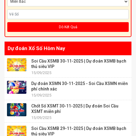
Dò Kết Quả
Dự đoán Xổ Số Hôm Nay
Soi Cầu XSMB 30-11-2025 | Dự đoán XSMB bạch
thủ siêu VIP
15/09/2025
Dự đoán XSMN 30-11-2025 - Soi Cầu XSMN miễn
phí chính xác
15/09/2025
Chốt Số XSMT 30-11-2025 | Dự đoán Soi Cầu
XSMT miễn phí
15/09/2025
Soi Cầu XSMB 29-11-2025 | Dự đoán XSMB bạch
thủ siêu VIP