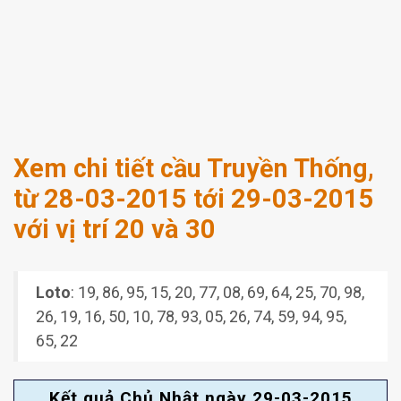
Xem chi tiết cầu Truyền Thống,
từ 28-03-2015 tới 29-03-2015
với vị trí 20 và 30
Loto
:
19
,
86
,
95
,
15
,
20
,
77
,
08
,
69
,
64
,
25
,
70
,
98
,
26
,
19
,
16
,
50
,
10
,
78
,
93
,
05
,
26
,
74
,
59
,
94
,
95
,
65
,
22
Kết quả Chủ Nhật ngày 29-03-2015