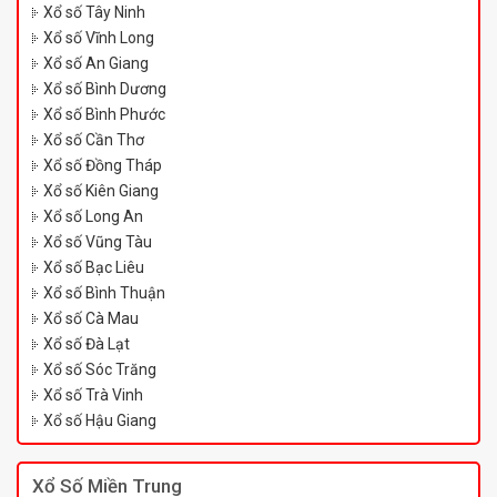
Xổ số Tây Ninh
Xổ số Vĩnh Long
Xổ số An Giang
Xổ số Bình Dương
Xổ số Bình Phước
Xổ số Cần Thơ
Xổ số Đồng Tháp
Xổ số Kiên Giang
Xổ số Long An
Xổ số Vũng Tàu
Xổ số Bạc Liêu
Xổ số Bình Thuận
Xổ số Cà Mau
Xổ số Đà Lạt
Xổ số Sóc Trăng
Xổ số Trà Vinh
Xổ số Hậu Giang
Xổ Số Miền Trung