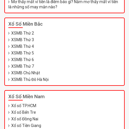
Mơ thấy mất ví tiền là điềm báo gì? Nằm mơ thấy mất ví tiền
là những số may mắn nào?
Xổ Số Miền Bắc
XSMB Thứ 2
XSMB Thứ 3
XSMB Thứ 4
XSMB Thứ 5
XSMB Thứ 6
XSMB Thứ 7
XSMB Chủ Nhật
XSMB Thủ Đô Hà Nội
Xổ Số Miền Nam
Xổ số TP.HCM
Xổ số Bến Tre
Xổ số Đồng Nai
Xổ số Tiền Giang