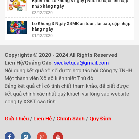
Bạch Thủ Lô khung 3 ngày | Nuôi lô bạch thủ cập
nhập hàng ngày
02/12/2020
Lô Khung 3 Ngày XSMB an toàn, lãi cao, cập nhập
hàng ngày
01/12/2020
Copyrights © 2020 - 2024 All Rights Reserved
Liên Hệ/Quảng Cáo
:
sieuketqua@gmail.com
Nội dung kết quả xổ số được hợp tác bởi Công ty TNHH
Một thành viên Xổ số kiến thiết Thủ đô.
Bảng kết quả chỉ có tính chất tham khảo, để biết được
kết quả chính xác nhất quý khách vui lòng vào website
công ty XSKT các tỉnh.
Giới Thiệu
/
Liên Hệ
/
Chính Sách
/
Quy Định