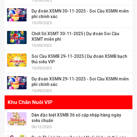
15/09/2025
Dự đoán XSMN 30-11-2025 - Soi Cầu XSMN miễn
phí chính xác
15/09/2025
Chốt Số XSMT 30-11-2025 | Dự đoán Soi Cầu
XSMT miễn phí
15/09/2025
Soi Cầu XSMB 29-11-2025 | Dự đoán XSMB bạch
thủ siêu VIP
15/09/2025
Dự đoán XSMN 29-11-2025 - Soi Cầu XSMN miễn
phí chính xác
15/09/2025
Khu Chăn Nuôi VIP
Dàn đặc biệt XSMB 36 số cập nhập hàng ngày
siêu chuẩn
06/12/2020