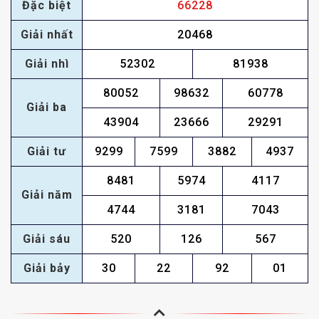
Đặc biệt
66228
Giải nhất
20468
Giải nhì
52302
81938
80052
98632
60778
Giải ba
43904
23666
29291
Giải tư
9299
7599
3882
4937
8481
5974
4117
Giải năm
4744
3181
7043
Giải sáu
520
126
567
Giải bảy
30
22
92
01