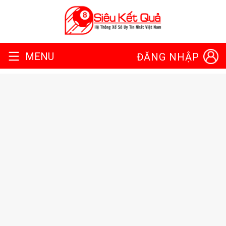
MENU
ĐĂNG NHẬP