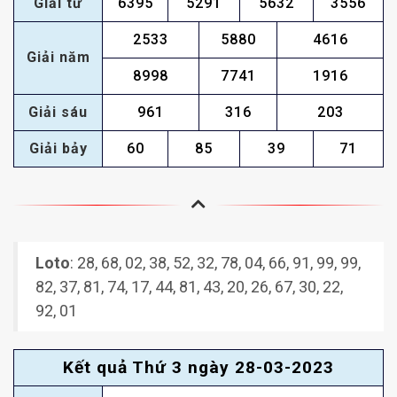
Giải tư
6395
5291
5632
3556
2533
5880
4616
Giải năm
8998
7741
1916
Giải sáu
961
316
203
Giải bảy
60
85
39
71
Loto
:
28
,
68
,
02
,
38
,
52
,
32
,
78
,
04
,
66
,
91
,
99
,
99
,
82
,
37
,
81
,
74
,
17
,
44
,
81
,
43
,
20
,
26
,
67
,
30
,
22
,
92
,
01
Kết quả Thứ 3 ngày 28-03-2023