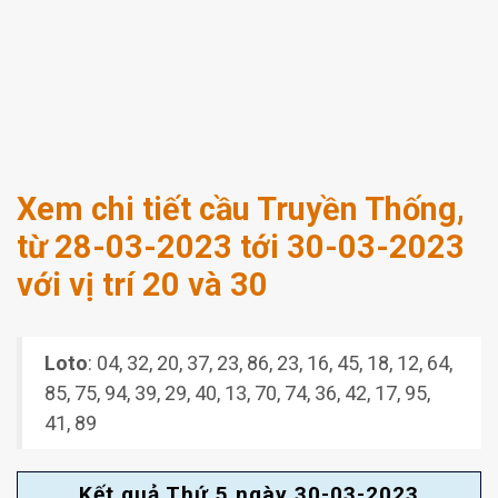
Xem chi tiết cầu Truyền Thống,
từ 28-03-2023 tới 30-03-2023
với vị trí 20 và 30
Loto
:
04
,
32
,
20
,
37
,
23
,
86
,
23
,
16
,
45
,
18
,
12
,
64
,
85
,
75
,
94
,
39
,
29
,
40
,
13
,
70
,
74
,
36
,
42
,
17
,
95
,
41
,
89
Kết quả Thứ 5 ngày 30-03-2023