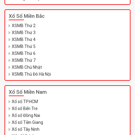
Xổ Số Miền Bắc
XSMB Thứ 2
XSMB Thứ 3
XSMB Thứ 4
XSMB Thứ 5
XSMB Thứ 6
XSMB Thứ 7
XSMB Chủ Nhật
XSMB Thủ Đô Hà Nội
Xổ Số Miền Nam
Xổ số TP.HCM
Xổ số Bến Tre
Xổ số Đồng Nai
Xổ số Tiền Giang
Xổ số Tây Ninh