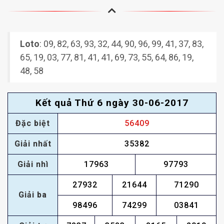
Loto
:
09
,
82
,
63
,
93
,
32
,
44
,
90
,
96
,
99
,
41
,
37
,
83
,
65
,
19
,
03
,
77
,
81
,
41
,
41
,
69
,
73
,
55
,
64
,
86
,
19
,
48
,
58
Kết quả Thứ 6 ngày 30-06-2017
Đặc biệt
56409
Giải nhất
35382
Giải nhì
17963
97793
27932
21644
71290
Giải ba
98496
74299
03841