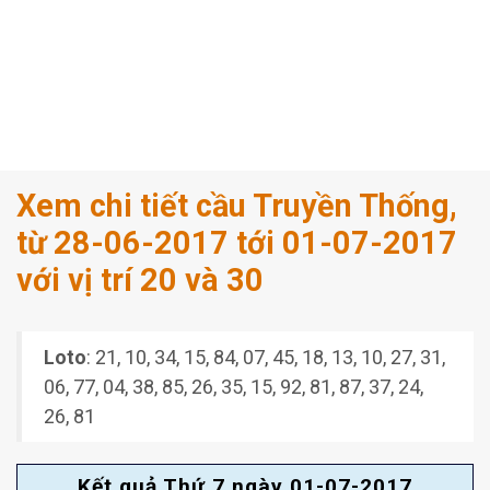
Xem chi tiết cầu Truyền Thống,
từ 28-06-2017 tới 01-07-2017
với vị trí 20 và 30
Loto
:
21
,
10
,
34
,
15
,
84
,
07
,
45
,
18
,
13
,
10
,
27
,
31
,
06
,
77
,
04
,
38
,
85
,
26
,
35
,
15
,
92
,
81
,
87
,
37
,
24
,
26
,
81
Kết quả Thứ 7 ngày 01-07-2017