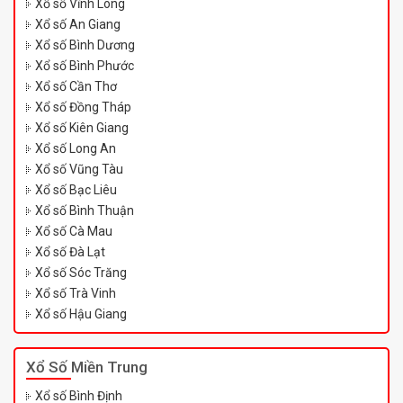
Xổ số Vĩnh Long
Xổ số An Giang
Xổ số Bình Dương
Xổ số Bình Phước
Xổ số Cần Thơ
Xổ số Đồng Tháp
Xổ số Kiên Giang
Xổ số Long An
Xổ số Vũng Tàu
Xổ số Bạc Liêu
Xổ số Bình Thuận
Xổ số Cà Mau
Xổ số Đà Lạt
Xổ số Sóc Trăng
Xổ số Trà Vinh
Xổ số Hậu Giang
Xổ Số Miền Trung
Xổ số Bình Định