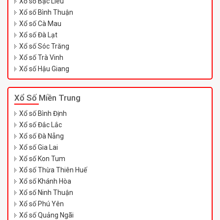
Xổ số Bạc Liêu
Xổ số Bình Thuận
Xổ số Cà Mau
Xổ số Đà Lạt
Xổ số Sóc Trăng
Xổ số Trà Vinh
Xổ số Hậu Giang
Xổ Số Miền Trung
Xổ số Bình Định
Xổ số Đắc Lắc
Xổ số Đà Nẵng
Xổ số Gia Lai
Xổ số Kon Tum
Xổ số Thừa Thiên Huế
Xổ số Khánh Hòa
Xổ số Ninh Thuận
Xổ số Phú Yên
Xổ số Quảng Ngãi