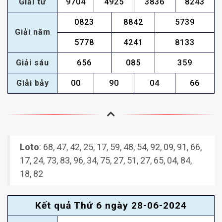
Giải tư
9704
4925
3836
8243
0823
8842
5739
Giải năm
5778
4241
8133
Giải sáu
656
085
359
Giải bảy
00
90
04
66
Loto
:
68
,
47
,
42
,
25
,
17
,
59
,
48
,
54
,
92
,
09
,
91
,
66
,
17
,
24
,
73
,
83
,
96
,
34
,
75
,
27
,
51
,
27
,
65
,
04
,
84
,
18
,
82
Kết quả Thứ 6 ngày 28-06-2024