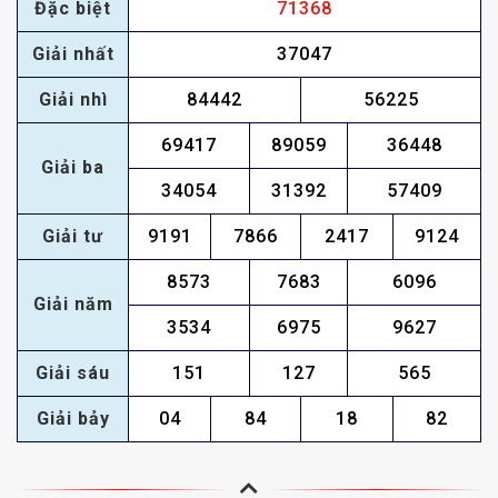
Đặc biệt
71368
Giải nhất
37047
Giải nhì
84442
56225
69417
89059
36448
Giải ba
34054
31392
57409
Giải tư
9191
7866
2417
9124
8573
7683
6096
Giải năm
3534
6975
9627
Giải sáu
151
127
565
Giải bảy
04
84
18
82