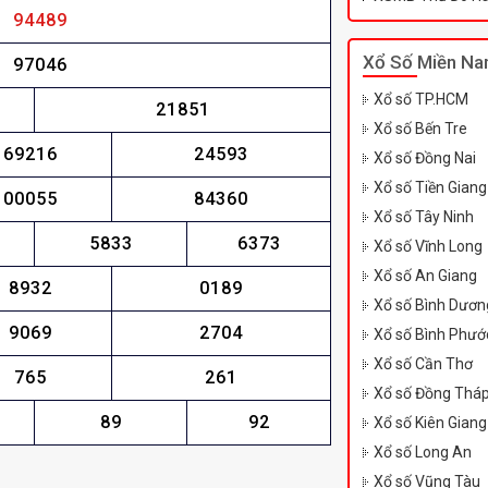
94489
Xổ Số Miền N
97046
Xổ số TP.HCM
21851
Xổ số Bến Tre
69216
24593
Xổ số Đồng Nai
Xổ số Tiền Giang
00055
84360
Xổ số Tây Ninh
5833
6373
Xổ số Vĩnh Long
Xổ số An Giang
8932
0189
Xổ số Bình Dươn
9069
2704
Xổ số Bình Phướ
Xổ số Cần Thơ
765
261
Xổ số Đồng Thá
89
92
Xổ số Kiên Giang
Xổ số Long An
Xổ số Vũng Tàu