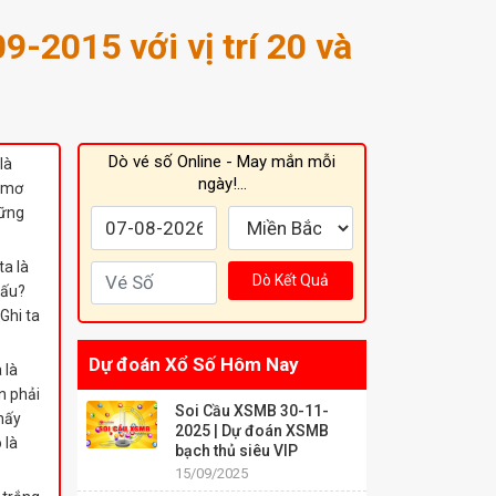
9-2015 với vị trí 20 và
Dò vé số Online - May mắn mỗi
là
ngày!...
 mơ
hững
ta là
Dò Kết Quả
xấu?
Ghi ta
Dự đoán Xổ Số Hôm Nay
 là
n phải
Soi Cầu XSMB 30-11-
hấy
2025 | Dự đoán XSMB
 là
bạch thủ siêu VIP
15/09/2025