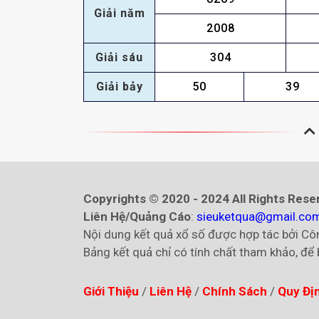
Giải năm
2008
Giải sáu
304
Giải bảy
50
39
Copyrights © 2020 - 2024 All Rights Rese
Liên Hệ/Quảng Cáo
:
sieuketqua@gmail.co
Nội dung kết quả xổ số được hợp tác bởi Côn
Bảng kết quả chỉ có tính chất tham khảo, để 
Giới Thiệu
/
Liên Hệ
/
Chính Sách
/
Quy Đị