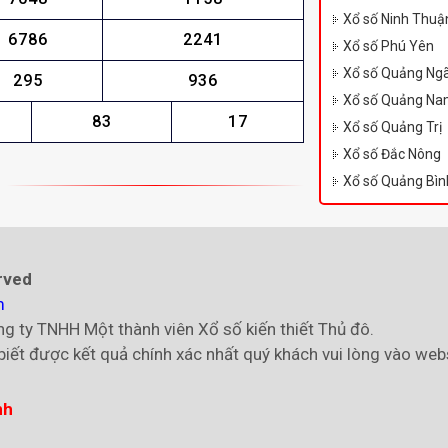
Xổ số Ninh Thuậ
6786
2241
Xổ số Phú Yên
Xổ số Quảng Ngã
295
936
Xổ số Quảng N
83
17
Xổ số Quảng Trị
Xổ số Đắc Nông
Xổ số Quảng Bìn
rved
m
g ty TNHH Một thành viên Xổ số kiến thiết Thủ đô.
biết được kết quả chính xác nhất quý khách vui lòng vào web
nh